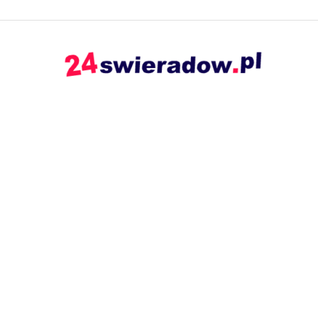
24swieradow.pl
–