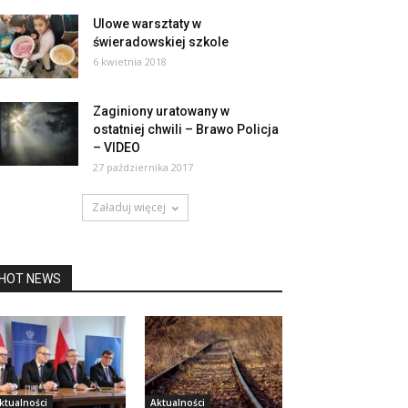
Ulowe warsztaty w
świeradowskiej szkole
6 kwietnia 2018
Zaginiony uratowany w
ostatniej chwili – Brawo Policja
– VIDEO
27 października 2017
Załaduj więcej
HOT NEWS
ktualności
Aktualności