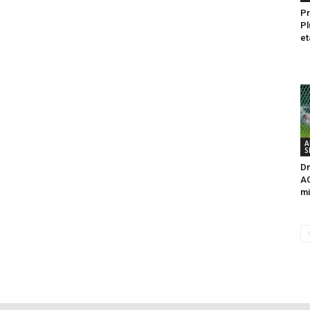
Pr
Pl
et
A
S
Dn
A
mi