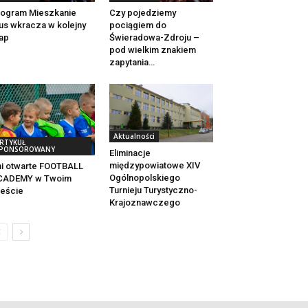
ogram Mieszkanie
Czy pojedziemy
us wkracza w kolejny
pociągiem do
ap
Świeradowa-Zdroju –
pod wielkim znakiem
zapytania…
Aktualności
RTYKUŁ
PONSOROWANY
Eliminacje
międzypowiatowe XIV
i otwarte FOOTBALL
Ogólnopolskiego
CADEMY w Twoim
Turnieju Turystyczno-
eście
Krajoznawczego