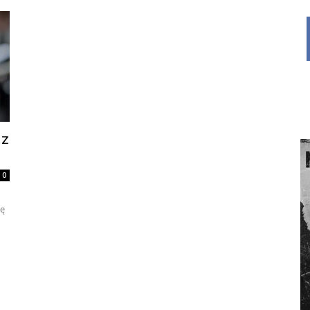
 z
0
ię