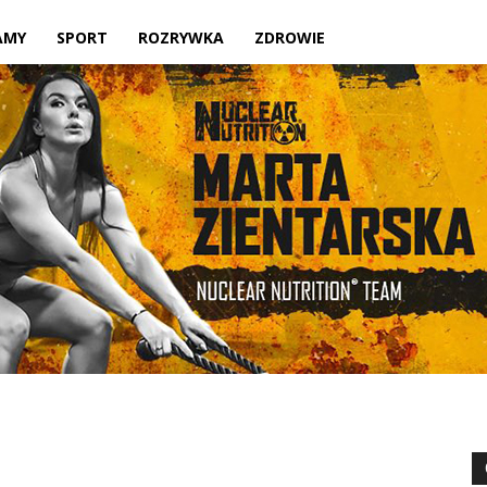
Twoje
AMY
SPORT
ROZRYWKA
ZDROWIE
lokalne
źródło
informacji