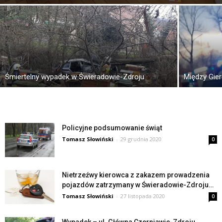
Śmiertelny wypadek w Świeradowie-Zdroju
Między Gier
Policyjne podsumowanie świąt
Tomasz Słowiński
-
29 grudnia 2020
0
Nietrzeźwy kierowca z zakazem prowadzenia
pojazdów zatrzymany w Świeradowie-Zdroju…
Tomasz Słowiński
-
27 listopada 2020
0