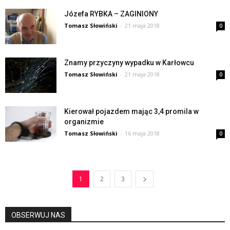
Józefa RYBKA – ZAGINIONY
Tomasz Słowiński
-
21 maja 2018
0
Znamy przyczyny wypadku w Karłowcu
Tomasz Słowiński
-
21 maja 2018
0
Kierował pojazdem mając 3,4 promila w
organizmie
Tomasz Słowiński
-
16 maja 2018
0
1
2
3
OBSERWUJ NAS