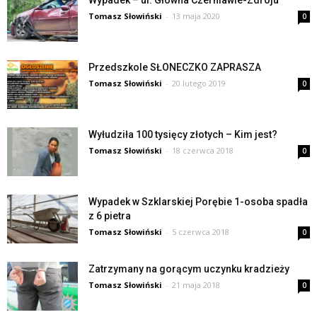
Wypadek – ul. Główna Czerniawie-Zdroju
Tomasz Słowiński
-
13 maja 2020
0
Przedszkole SŁONECZKO ZAPRASZA
Tomasz Słowiński
-
20 lutego 2019
0
Wyłudziła 100 tysięcy złotych – Kim jest?
Tomasz Słowiński
-
18 czerwca 2018
0
Wypadek w Szklarskiej Porębie 1-osoba spadła
z 6 pietra
Tomasz Słowiński
-
5 czerwca 2018
0
Zatrzymany na gorącym uczynku kradzieży
Tomasz Słowiński
-
21 maja 2018
0