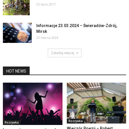
25 lipca 2017
Informacje 23.03.2024 – Świeradów-Zdrój,
Mirsk
23 marca 2024
Załaduj więcej
HOT NEWS
Rozrywka
Rozrywka
Wieczór Poezji – Robert