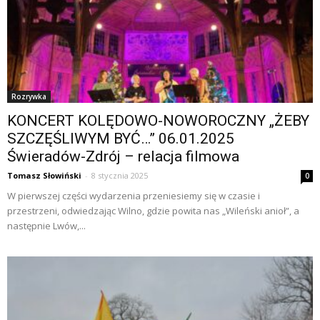
Rozrywka
KONCERT KOLĘDOWO-NOWOROCZNY „ŻEBY
SZCZĘŚLIWYM BYĆ…” 06.01.2025
Świeradów-Zdrój – relacja filmowa
Tomasz Słowiński
-
8 stycznia 2025
0
W pierwszej części wydarzenia przeniesiemy się w czasie i
przestrzeni, odwiedzając Wilno, gdzie powita nas „Wileński anioł”, a
następnie Lwów,...