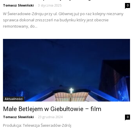
Tomasz Słowiński
-
3 stycznia 2025
0
W Świeradowie-Zdroju przy ul. Głównej już po raz kolejny nieznany
sprawca dokonał zniszczeń na budynku który jest obecnie
remontowany, do...
Aktualności
Małe Betlejem w Giebułtowie – film
Tomasz Słowiński
-
23 grudnia 2024
0
Produkcja: Telewizja Świeradów-Zdrój