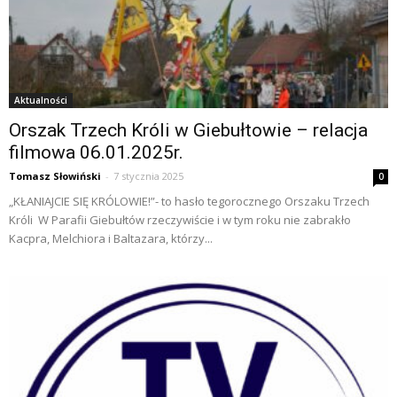
Aktualności
Orszak Trzech Króli w Giebułtowie – relacja
filmowa 06.01.2025r.
Tomasz Słowiński
-
7 stycznia 2025
0
„KŁANIAJCIE SIĘ KRÓLOWIE!”- to hasło tegorocznego Orszaku Trzech
Króli W Parafii Giebułtów rzeczywiście i w tym roku nie zabrakło
Kacpra, Melchiora i Baltazara, którzy...