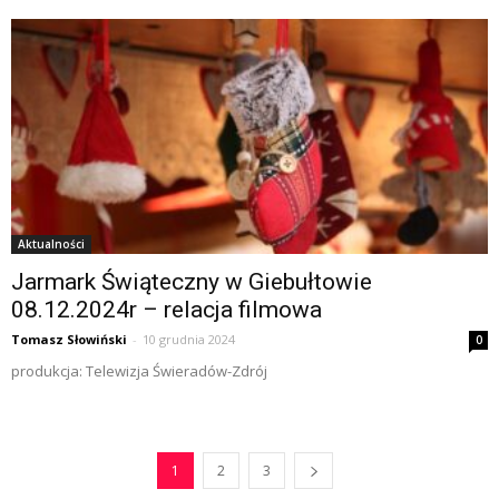
Aktualności
Jarmark Świąteczny w Giebułtowie
08.12.2024r – relacja filmowa
Tomasz Słowiński
-
10 grudnia 2024
0
produkcja: Telewizja Świeradów-Zdrój
1
2
3