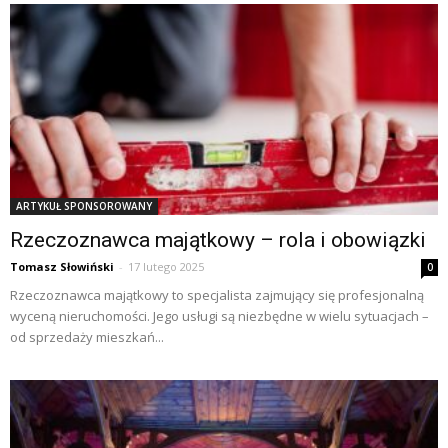
ARTYKUŁ SPONSOROWANY
Rzeczoznawca majątkowy – rola i obowiązki
Tomasz Słowiński
-
17 lutego 2025
0
Rzeczoznawca majątkowy to specjalista zajmujący się profesjonalną
wyceną nieruchomości. Jego usługi są niezbędne w wielu sytuacjach –
od sprzedaży mieszkań...