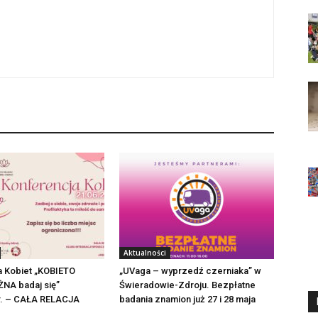
Aktualności
a Kobiet „KOBIETO
„UVaga – wyprzedź czerniaka” w
NA badaj się”
Świeradowie-Zdroju. Bezpłatne
 r. – CAŁA RELACJA
badania znamion już 27 i 28 maja