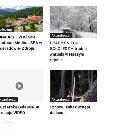
olecamy
Aktualności
NKURS – W Klinice
odości Medical SPA w
OPADY ŚNIEGU
ieradowie-Zdroju
GOŁOLEDŹ – trudne
warunki w Naszym
rejonie
ktualności
Aktualności
X Izerska Gala MIRSK
I znowu zakaz wstępu
relacje VIDEO
do lasu…