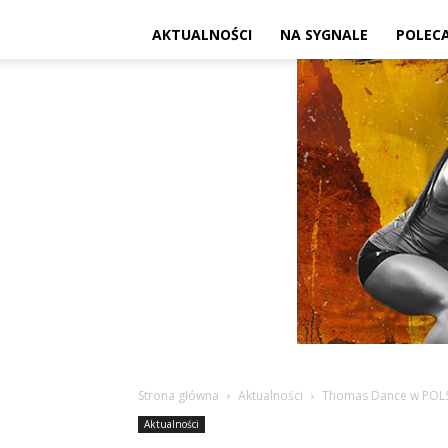
AKTUALNOŚCI
NA SYGNALE
POLEC
Strona główna
Aktualności
Thomas Dance w POL
Aktualności