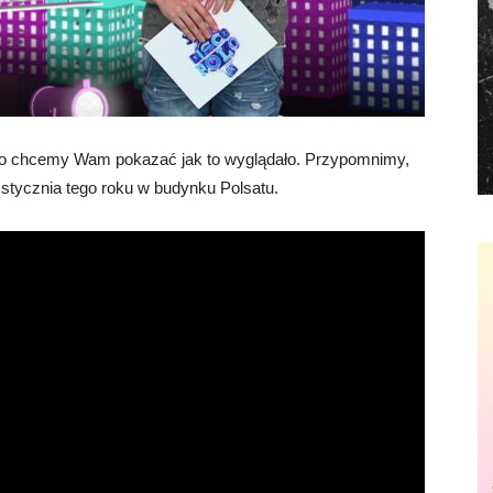
lko chcemy Wam pokazać jak to wyglądało. Przypomnimy,
 stycznia tego roku w budynku Polsatu.