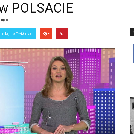
 w POLSACIE
0
ierkaj) na Twitterze