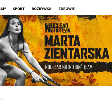
Twoje
AMY
SPORT
ROZRYWKA
ZDROWIE
lokalne
źródło
SACIE
informacji