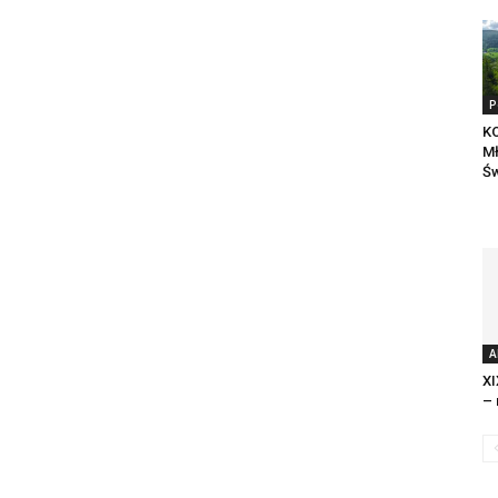
P
KO
Mł
Św
A
XI
– 