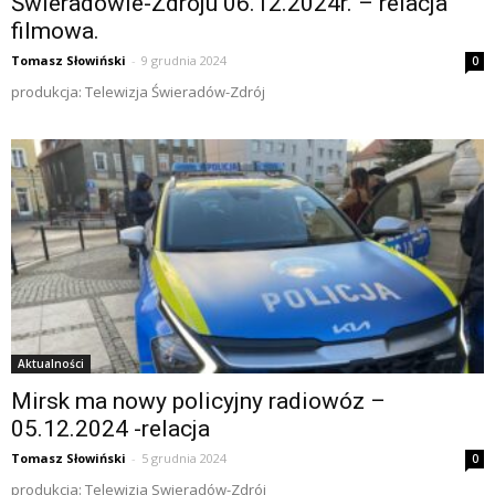
Świeradowie-Zdroju 06.12.2024r. – relacja
filmowa.
Tomasz Słowiński
-
9 grudnia 2024
0
produkcja: Telewizja Świeradów-Zdrój
Aktualności
Mirsk ma nowy policyjny radiowóz –
05.12.2024 -relacja
Tomasz Słowiński
-
5 grudnia 2024
0
produkcja: Telewizja Swieradów-Zdrój