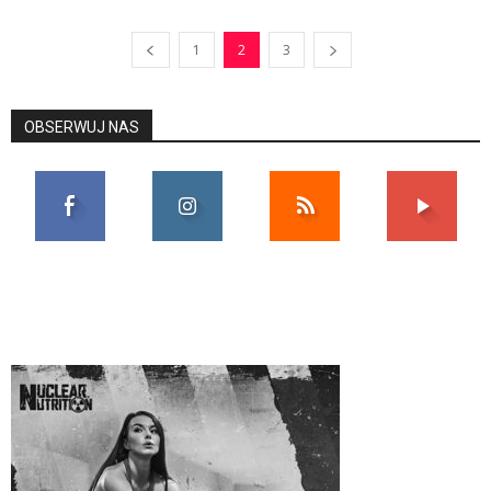
1
2
3
OBSERWUJ NAS