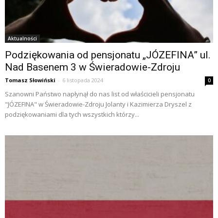
Aktualności
Podziękowania od pensjonatu „JÓZEFINA” ul.
Nad Basenem 3 w Świeradowie-Zdroju
Tomasz Słowiński
-
6 listopada 2024
0
Szanowni Państwo napłynął do nas list od właścicieli pensjonatu
"JÓZEFINA" w Świeradowie-Zdroju Jolanty i Kazimierza Dryszel z
podziękowaniami dla tych wszystkich którzy...