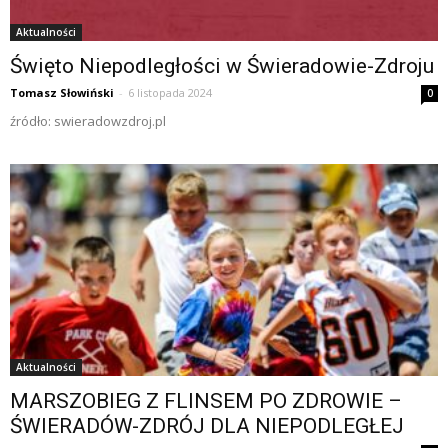
Aktualności
Święto Niepodległości w Świeradowie-Zdroju
Tomasz Słowiński
-
6 listopada 2024
0
źródło: swieradowzdroj.pl
Aktualności
MARSZOBIEG Z FLINSEM PO ZDROWIE –
ŚWIERADÓW-ZDRÓJ DLA NIEPODLEGŁEJ