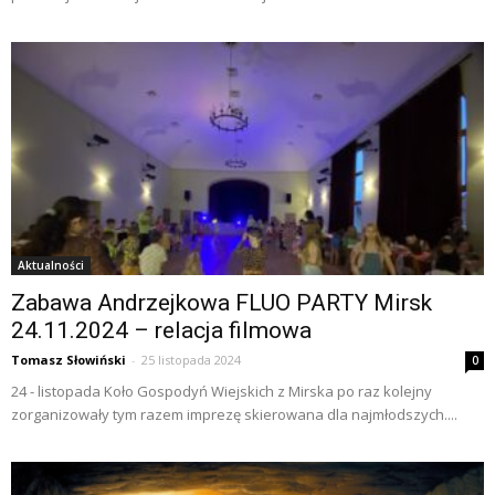
Aktualności
Zabawa Andrzejkowa FLUO PARTY Mirsk
24.11.2024 – relacja filmowa
Tomasz Słowiński
-
25 listopada 2024
0
24 - listopada Koło Gospodyń Wiejskich z Mirska po raz kolejny
zorganizowały tym razem imprezę skierowana dla najmłodszych....