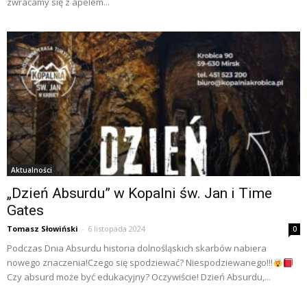
zwracamy się z apelem...
Aktualności
„Dzień Absurdu” w Kopalni św. Jan i Time
Gates
Tomasz Słowiński
-
6 listopada 2024
0
Podczas Dnia Absurdu historia dolnośląskich skarbów nabiera
nowego znaczenia!Czego się spodziewać? Niespodziewanego!!!
Czy absurd może być edukacyjny? Oczywiście! Dzień Absurdu,...