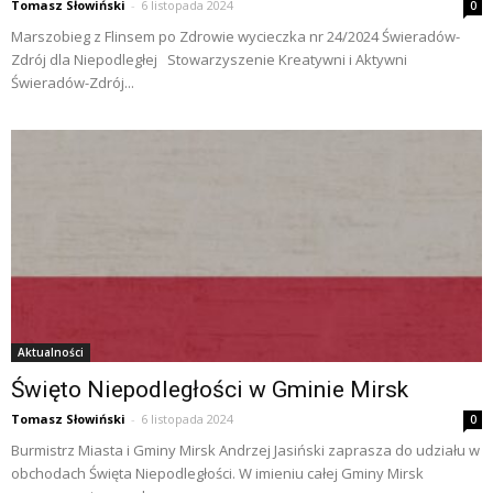
Tomasz Słowiński
-
6 listopada 2024
0
Marszobieg z Flinsem po Zdrowie wycieczka nr 24/2024 Świeradów-
Zdrój dla Niepodległej Stowarzyszenie Kreatywni i Aktywni
Świeradów-Zdrój...
Aktualności
Święto Niepodległości w Gminie Mirsk
Tomasz Słowiński
-
6 listopada 2024
0
Burmistrz Miasta i Gminy Mirsk Andrzej Jasiński zaprasza do udziału w
obchodach Święta Niepodległości. W imieniu całej Gminy Mirsk