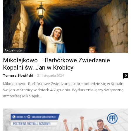
Aktualności
Mikołajkowo – Barbórkowe Zwiedzanie
Kopalni św. Jan w Krobicy
Tomasz Słowiński
-
21 listopada 2024
0
Mikołajkowo - Barbórkowe Zwiedzanie, które odbędzie się w Kopalni
św. Jan w Krobicy w dniach 4-7 grudnia. Wydarzenie łączy świąteczną
atmosferę Mikołajek...