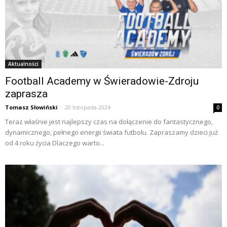
Aktualności
Football Academy w Świeradowie-Zdroju
zaprasza
Tomasz Słowiński
-
20 listopada 2024
0
Teraz właśnie jest najlepszy czas na dołączenie do fantastycznego,
dynamicznego, pełnego energii świata futbolu. Zapraszamy dzieci już
od 4 roku życia Dlaczego warto...