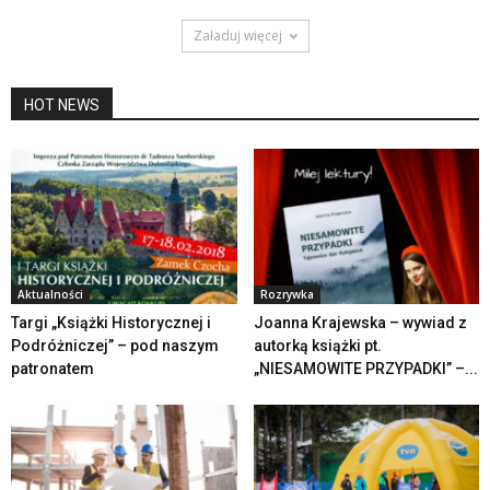
Załaduj więcej
HOT NEWS
Aktualności
Rozrywka
Targi „Książki Historycznej i
Joanna Krajewska – wywiad z
Podróżniczej” – pod naszym
autorką książki pt.
patronatem
„NIESAMOWITE PRZYPADKI” –...