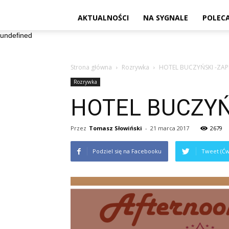
AKTUALNOŚCI
NA SYGNALE
POLEC
undefined
Strona główna
Rozrywka
HOTEL BUCZYŃSKI -ZA
Rozrywka
HOTEL BUCZYŃ
Przez
Tomasz Słowiński
-
21 marca 2017
2679
Podziel się na Facebooku
Tweet (Ćw