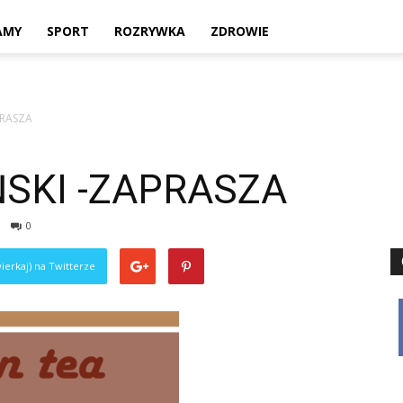
Twoje
AMY
SPORT
ROZRYWKA
ZDROWIE
PRASZA
lokalne
SKI -ZAPRASZA
0
źródło
ierkaj) na Twitterze
informacji