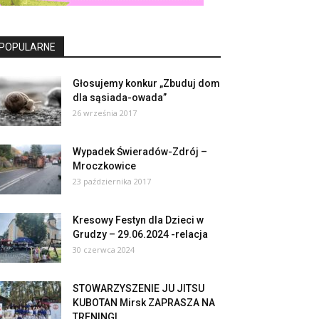
POPULARNE
Głosujemy konkur „Zbuduj dom
dla sąsiada-owada”
26 września 2017
Wypadek Świeradów-Zdrój –
Mroczkowice
23 października 2017
Kresowy Festyn dla Dzieci w
Grudzy – 29.06.2024 -relacja
30 czerwca 2024
STOWARZYSZENIE JU JITSU
KUBOTAN Mirsk ZAPRASZA NA
TRENINGI