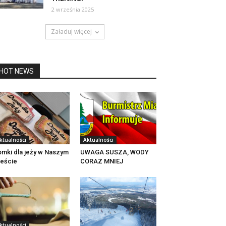
2 września 2025
Załaduj więcej
HOT NEWS
ktualności
Aktualności
mki dla jeży w Naszym
UWAGA SUSZA, WODY
eście
CORAZ MNIEJ
ktualności