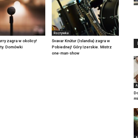
Rozrywka
rry zagra w okolicy!
Svavar Knútur (Islandia) zagra w
ty. Domówki
Pobiednej! Góry Izerskie. Mistrz
one-man-show
A
Do
mi
A