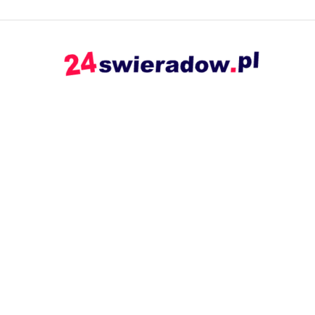
24swieradow.pl
–