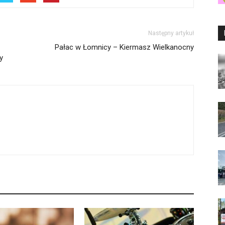
Następny artykuł
Pałac w Łomnicy – Kiermasz Wielkanocny
y