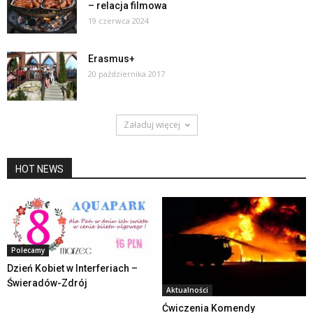
– relacja filmowa
19 czerwca 2024
Erasmus+
20 października 2017
Załaduj więcej
HOT NEWS
Polecamy
Dzień Kobiet w Interferiach –
Świeradów-Zdrój
Aktualności
Ćwiczenia Komendy