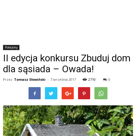
Polecamy
II edycja konkursu Zbuduj dom
dla sąsiada – Owada!
Przez
Tomasz Słowiński
-
7 września 2017
2710
0