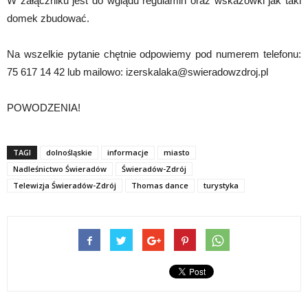
W załączniku jest do wglądu regulamin oraz wskazówki jak taki
domek zbudować.
Na wszelkie pytanie chętnie odpowiemy pod numerem telefonu:
75 617 14 42 lub mailowo: izerskalaka@swieradowzdroj.pl
POWODZENIA!
TAGI
dolnośląskie
informacje
miasto
Nadleśnictwo Świeradów
Świeradów-Zdrój
Telewizja Świeradów-Zdrój
Thomas dance
turystyka