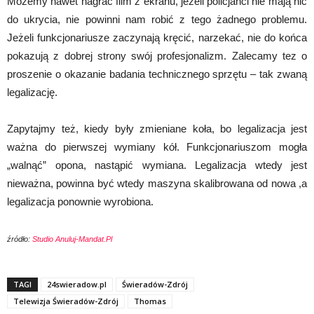
Możemy nawet nagrać film z ekranu, jeżeli policjanci nie mają nic
do ukrycia, nie powinni nam robić z tego żadnego problemu.
Jeżeli funkcjonariusze zaczynają kręcić, narzekać, nie do końca
pokazują z dobrej strony swój profesjonalizm. Zalecamy tez o
proszenie o okazanie badania technicznego sprzętu – tak zwaną
legalizację.
Zapytajmy też, kiedy były zmieniane koła, bo legalizacja jest
ważna do pierwszej wymiany kół. Funkcjonariuszom mogła
„walnąć” opona, nastąpić wymiana. Legalizacja wtedy jest
nieważna, powinna być wtedy maszyna skalibrowana od nowa ,a
legalizacja ponownie wyrobiona.
źródło:
Studio Anuluj-Mandat.Pl
TAGI
24swieradow.pl
Świeradów-Zdrój
Telewizja Świeradów-Zdrój
Thomas