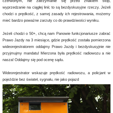
czerwonym, nie zatrzymanie się przed znakiem stop,
wyprzedzanie na ciągłej linii; to są bezdyskusyjne rzeczy. Jeżeli
chodzi o prędkość, z samej zasady ich rejestrowania, możemy
mieć bardzo poważne zarzuty co do prawdziwości wyniku.
Jeżeli chodzi o 50+, chcą nam Panowie funkcjonariusze zabrać
Prawo Jazdy na 3 miesiące, gdzie prędkość została pomierzona
wideorejestratorem oddajmy Prawo Jazdy i bezdyskusyjnie nie
przyjmujmy mandatu! Mierzona była prędkość radiowozu a nie
nasza! Oddajmy się pod ocenę sądu.
Wideorejestrator wskazuje prędkość radiowozu, a policjant w
pojeździe bez świateł, sygnału, nie jako pojazd