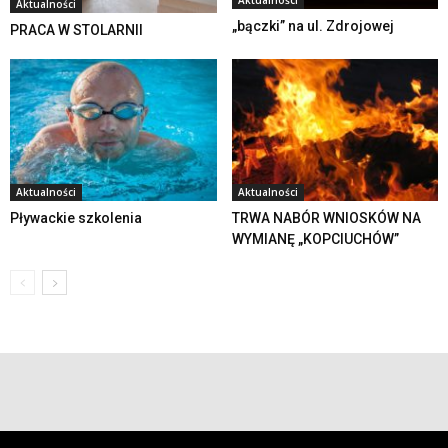
Aktualności
„bączki” na ul. Zdrojowej
PRACA W STOLARNII
Aktualności
Aktualności
Pływackie szkolenia
TRWA NABÓR WNIOSKÓW NA
WYMIANĘ „KOPCIUCHÓW”
© 2019 24swieradow.pl