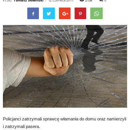
Przez
Tomasz Słowiński
-
12 czerwca 2017
2159
0
Policjanci zatrzymali sprawcę włamania do domu oraz namierzyli
i zatrzymali pasera.