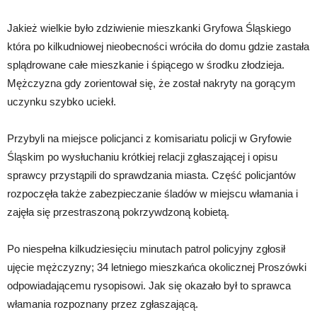
Jakież wielkie było zdziwienie mieszkanki Gryfowa Śląskiego
która po kilkudniowej nieobecności wróciła do domu gdzie zastała
splądrowane całe mieszkanie i śpiącego w środku złodzieja.
Mężczyzna gdy zorientował się, że został nakryty na gorącym
uczynku szybko uciekł.
Przybyli na miejsce policjanci z komisariatu policji w Gryfowie
Śląskim po wysłuchaniu krótkiej relacji zgłaszającej i opisu
sprawcy przystąpili do sprawdzania miasta. Część policjantów
rozpoczęła także zabezpieczanie śladów w miejscu włamania i
zajęła się przestraszoną pokrzywdzoną kobietą.
Po niespełna kilkudziesięciu minutach patrol policyjny zgłosił
ujęcie mężczyzny; 34 letniego mieszkańca okolicznej Proszówki
odpowiadającemu rysopisowi. Jak się okazało był to sprawca
włamania rozpoznany przez zgłaszającą.