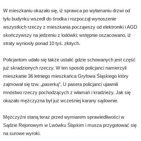
W mieszkaniu okazało się, iż sprawca po wyłamaniu drzwi od
tyłu budynku wszedł do środka i rozpoczął wynoszenie
wszystkich rzeczy z mieszkania począwszy od elektroniki i AGD
skończywszy na jedzeniu z lodówki; wstępnie oszacowano, iż
straty wyniosły ponad 10 tyś. złotych.
Policjantom udało się także ustalić gdzie schowanych jest część
już skradzionych rzeczy. W ten sposób policjanci namierzyli
mieszkanie 36 letniego mieszkańca Gryfowa Śląskiego który
zajmował się tzw. „paserką”. U pasera policjanci ujawnili
mnóstwo rzeczy pochodzących z włamań i kradzieży. Jak się
okazało mężczyzna był już wcześniej karany sądownie.
Mężczyźni staną teraz przed wymiarem sprawiedliwości w
Sądzie Rejonowym w Lwówku Śląskim i musza przygotować się
na surowe wyroki.