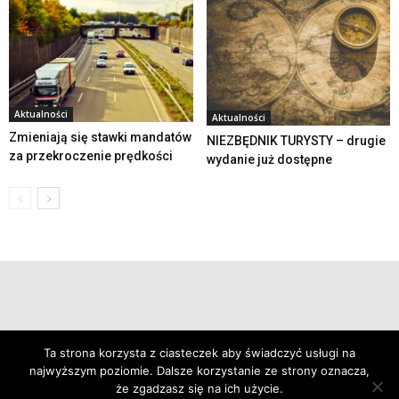
Aktualności
Aktualności
Zmieniają się stawki mandatów
NIEZBĘDNIK TURYSTY – drugie
za przekroczenie prędkości
wydanie już dostępne
© 2019 24swieradow.pl
Ta strona korzysta z ciasteczek aby świadczyć usługi na
najwyższym poziomie. Dalsze korzystanie ze strony oznacza,
że zgadzasz się na ich użycie.