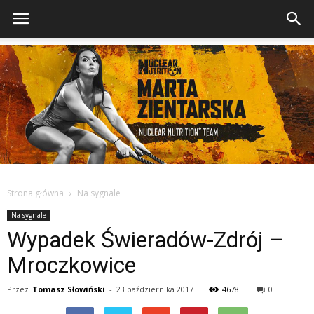
Strona główna
Na sygnale
Na sygnale
Wypadek Świeradów-Zdrój –
Mroczkowice
Przez
Tomasz Słowiński
-
23 października 2017
4678
0