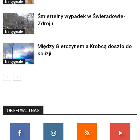
Na sygnale
Śmiertelny wypadek w Świeradowie-
Zdroju
Na sygnale
Między Gierczynem a Krobcą doszło do
kolizji
Na sygnale
OBSERWUJ NAS