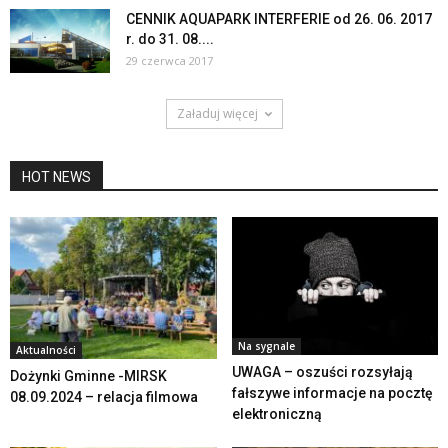
CENNIK AQUAPARK INTERFERIE od 26. 06. 2017
r. do 31. 08....
29 czerwca 2017
Załaduj więcej
HOT NEWS
Na sygnale
Aktualności
UWAGA – oszuści rozsyłają
Dożynki Gminne -MIRSK
fałszywe informacje na pocztę
08.09.2024 – relacja filmowa
elektroniczną