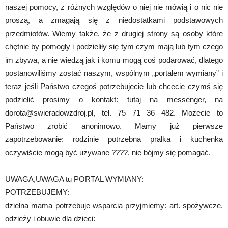
naszej pomocy, z różnych względów o niej nie mówią i o nic nie
proszą, a zmagają się z niedostatkami podstawowych
przedmiotów. Wiemy także, że z drugiej strony są osoby które
chętnie by pomogły i podzieliły się tym czym mają lub tym czego
im zbywa, a nie wiedzą jak i komu mogą coś podarować, dlatego
postanowiliśmy zostać naszym, wspólnym „portalem wymiany” i
teraz jeśli Państwo czegoś potrzebujecie lub chcecie czymś się
podzielić prosimy o kontakt: tutaj na messenger, na
dorota@swieradowzdroj.pl, tel. 75 71 36 482. Możecie to
Państwo zrobić anonimowo. Mamy już pierwsze
zapotrzebowanie: rodzinie potrzebna pralka i kuchenka
oczywiście mogą być używane ????, nie bójmy się pomagać.
UWAGA,UWAGA tu PORTAL WYMIANY:
POTRZEBUJEMY:
dzielna mama potrzebuje wsparcia przyjmiemy: art. spożywcze,
odzieży i obuwie dla dzieci: