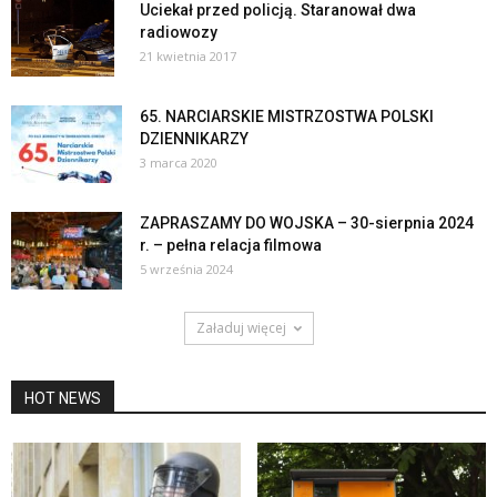
Uciekał przed policją. Staranował dwa
radiowozy
21 kwietnia 2017
65. NARCIARSKIE MISTRZOSTWA POLSKI
DZIENNIKARZY
3 marca 2020
ZAPRASZAMY DO WOJSKA – 30-sierpnia 2024
r. – pełna relacja filmowa
5 września 2024
Załaduj więcej
HOT NEWS