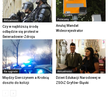
Polecamy
Aktualności
Anuluj Mandat
Czy w najbliższą środę
Wideorejestrator
odbędzie się protest w
Świeradowie-Zdroju
Na sygnale
Aktualności
Między Gierczynem a Krobcą
Dzień Edukacji Narodowej w
doszło do kolizji
ZSOiZ Gryfów-Śląski