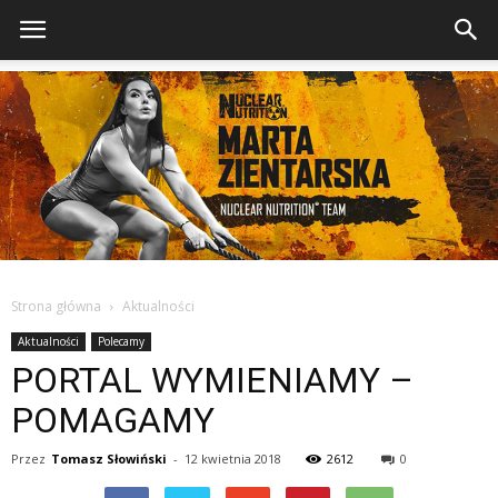
Strona główna
Aktualności
Aktualności
Polecamy
PORTAL WYMIENIAMY –
POMAGAMY
Przez
Tomasz Słowiński
-
12 kwietnia 2018
2612
0