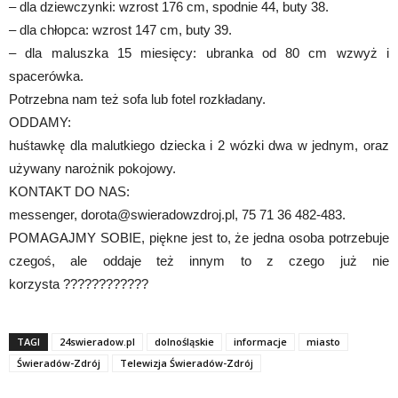
– dla dziewczynki: wzrost 176 cm, spodnie 44, buty 38.
– dla chłopca: wzrost 147 cm, buty 39.
– dla maluszka 15 miesięcy: ubranka od 80 cm wzwyż i
spacerówka.
Potrzebna nam też sofa lub fotel rozkładany.
ODDAMY:
huśtawkę dla malutkiego dziecka i 2 wózki dwa w jednym, oraz
używany narożnik pokojowy.
KONTAKT DO NAS:
messenger, dorota@swieradowzdroj.pl, 75 71 36 482-483.
POMAGAJMY SOBIE, piękne jest to, że jedna osoba potrzebuje
czegoś, ale oddaje też innym to z czego już nie
korzysta ????????????
TAGI
24swieradow.pl
dolnośląskie
informacje
miasto
Świeradów-Zdrój
Telewizja Świeradów-Zdrój