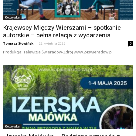
Rozrywka
Krajewscy Między Wierszami – spotkanie
autorskie – pełna relacja z wydarzenia
Tomasz Słowiński
-
22 kwietnia 2025
0
Produkcja: Telewizja Świeradów-Zdrój www.24swieradow.pl
Rozrywka