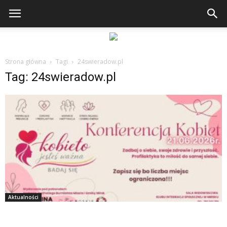
Strona główna
Tagi
24swieradow.pl
Tag: 24swieradow.pl
Aktualności