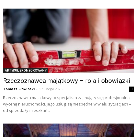
ARTYKUŁ SPONSOROWANY
Rzeczoznawca majątkowy – rola i obowiązki
Tomasz Słowiński
-
17 lutego 2025
0
Rzeczoznawca majątkowy to specjalista zajmujący się profesjonalną
wyceną nieruchomości. Jego usługi są niezbędne w wielu sytuacjach –
od sprzedaży mieszkań...