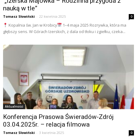
„Izerska Majówka – Rodzinna przygoda z
nauką w tle”
Tomasz Słowiński
-
22 kwietnia 2025
0
Kopalnia św. Jan w Krobicy
1–4 maja 2025 Rozrywka, która ma
głębszy sens. W Górach Izerskich, z dala od tłoku i zgiełku, czeka...
Aktualności
Konferencja Prasowa Świeradów-Zdrój
03.04.2025r. – relacja filmowa
Tomasz Słowiński
-
3 kwietnia 2025
0