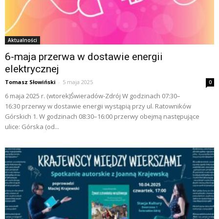
Aktualności
6-maja przerwa w dostawie energii
elektrycznej
Tomasz Słowiński
-
5 maja 2025
0
6 maja 2025 r. (wtorek)Świeradów-Zdrój W godzinach 07:30–
16:30 przerwy w dostawie energii wystąpią przy ul. Ratowników
Górskich 1. W godzinach 08:30–16:00 przerwy obejmą następujące
ulice: Górska (od...