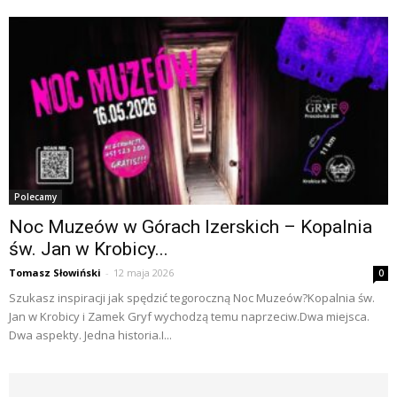
Polecamy
Noc Muzeów w Górach Izerskich – Kopalnia
św. Jan w Krobicy...
Tomasz Słowiński
-
12 maja 2026
0
Szukasz inspiracji jak spędzić tegoroczną Noc Muzeów?Kopalnia św.
Jan w Krobicy i Zamek Gryf wychodzą temu naprzeciw.Dwa miejsca.
Dwa aspekty. Jedna historia.I...