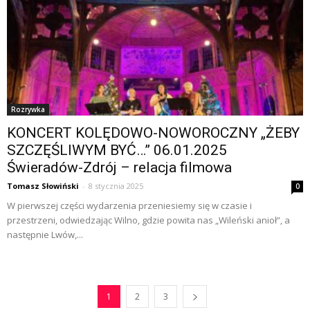
Rozrywka
KONCERT KOLĘDOWO-NOWOROCZNY „ŻEBY
SZCZĘŚLIWYM BYĆ…” 06.01.2025
Świeradów-Zdrój – relacja filmowa
Tomasz Słowiński
-
8 stycznia 2025
0
W pierwszej części wydarzenia przeniesiemy się w czasie i
przestrzeni, odwiedzając Wilno, gdzie powita nas „Wileński anioł”, a
następnie Lwów,...
1
2
3