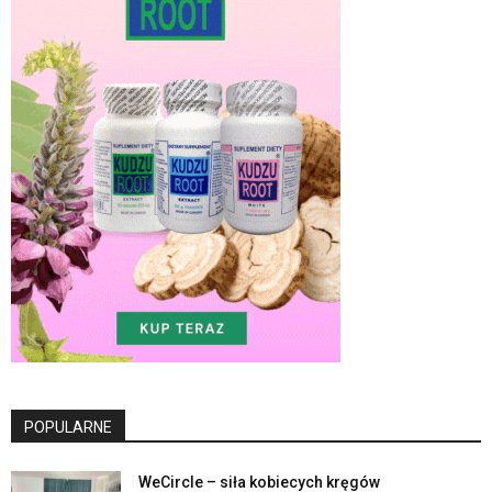
POPULARNE
WeCircle – siła kobiecych kręgów