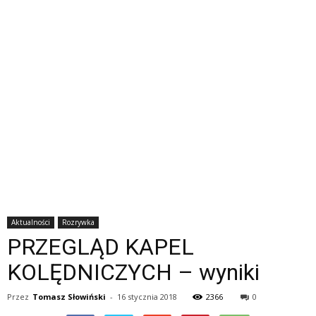
Aktualności
Rozrywka
PRZEGLĄD KAPEL
KOLĘDNICZYCH – wyniki
Przez
Tomasz Słowiński
-
16 stycznia 2018
2366
0