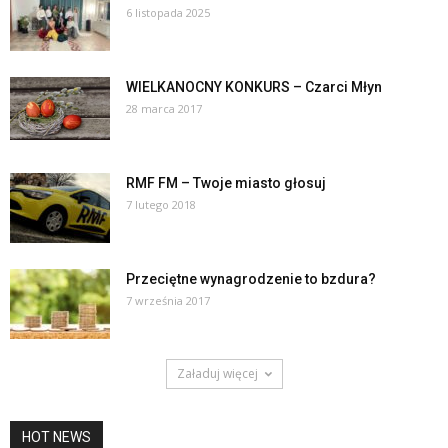
6 listopada 2025
WIELKANOCNY KONKURS – Czarci Młyn
28 marca 2017
RMF FM – Twoje miasto głosuj
7 lutego 2018
Przeciętne wynagrodzenie to bzdura?
7 września 2017
Załaduj więcej
HOT NEWS