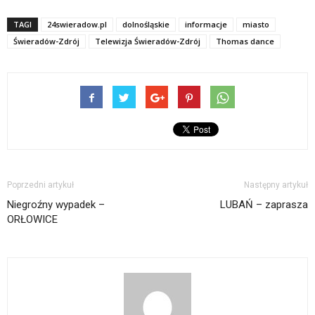
TAGI
24swieradow.pl
dolnośląskie
informacje
miasto
Świeradów-Zdrój
Telewizja Świeradów-Zdrój
Thomas dance
Poprzedni artykuł
Następny artykuł
Niegroźny wypadek –
LUBAŃ – zaprasza
ORŁOWICE