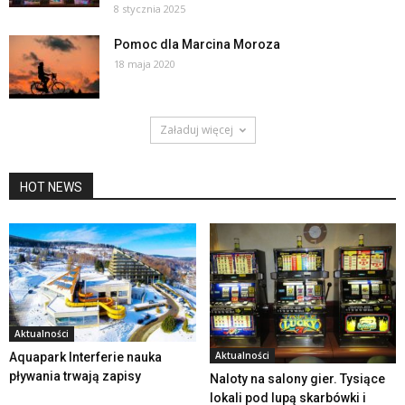
8 stycznia 2025
Pomoc dla Marcina Moroza
18 maja 2020
Załaduj więcej
HOT NEWS
Aktualności
Aktualności
Aquapark Interferie nauka
pływania trwają zapisy
Naloty na salony gier. Tysiące
lokali pod lupą skarbówki i