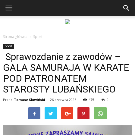
Strona główna
Sport
Sport
Sprawozdanie z zawodów –
GALA SAMURAJA W KARATE
POD PATRONATEM
STAROSTY LUBAŃSKIEGO
Przez
Tomasz Słowiński
-
26 czerwca 2026
475
0