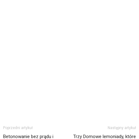
Poprzedni artykuł
Następny artykuł
Betonowanie bez prądu i
Trzy Domowe lemoniady, które