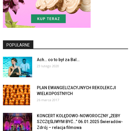
POPULARNE
Ach… co to był za Bal…
23 lutego 2020
PLAN EWANGELIZACYJNYCH REKOLEKCJI
WIELKOPOSTNYCH
26 marca 2017
KONCERT KOLĘDOWO-NOWOROCZNY „ŻEBY
SZCZĘŚLIWYM BYĆ…” 06.01.2025 Świeradów-
Zdrój – relacja filmowa