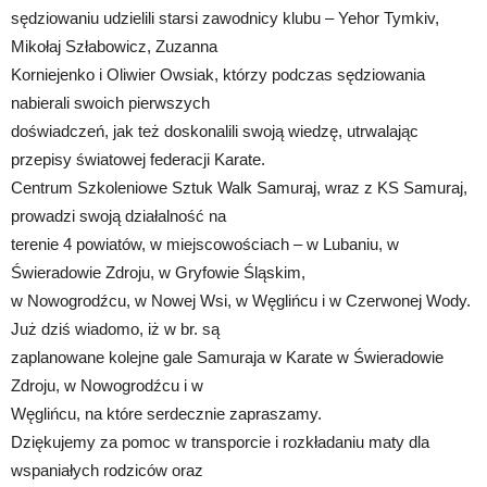
sędziowaniu udzielili starsi zawodnicy klubu – Yehor Tymkiv,
Mikołaj Szłabowicz, Zuzanna
Korniejenko i Oliwier Owsiak, którzy podczas sędziowania
nabierali swoich pierwszych
doświadczeń, jak też doskonalili swoją wiedzę, utrwalając
przepisy światowej federacji Karate.
Centrum Szkoleniowe Sztuk Walk Samuraj, wraz z KS Samuraj,
prowadzi swoją działalność na
terenie 4 powiatów, w miejscowościach – w Lubaniu, w
Świeradowie Zdroju, w Gryfowie Śląskim,
w Nowogrodźcu, w Nowej Wsi, w Węglińcu i w Czerwonej Wody.
Już dziś wiadomo, iż w br. są
zaplanowane kolejne gale Samuraja w Karate w Świeradowie
Zdroju, w Nowogrodźcu i w
Węglińcu, na które serdecznie zapraszamy.
Dziękujemy za pomoc w transporcie i rozkładaniu maty dla
wspaniałych rodziców oraz