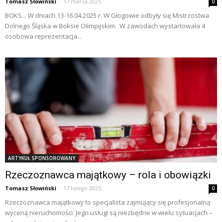
Tomasz Słowiński
-
17 marca 2025
0
BOKS... W dniach 13-16.04.2025 r. W Głogowie odbyły się Mistrzostwa
Dolnego Śląska w Boksie Olimpijskim. W zawodach wystartowała 4
osobowa reprezentacja...
ARTYKUŁ SPONSOROWANY
Rzeczoznawca majątkowy – rola i obowiązki
Tomasz Słowiński
-
17 lutego 2025
0
Rzeczoznawca majątkowy to specjalista zajmujący się profesjonalną
wyceną nieruchomości. Jego usługi są niezbędne w wielu sytuacjach –