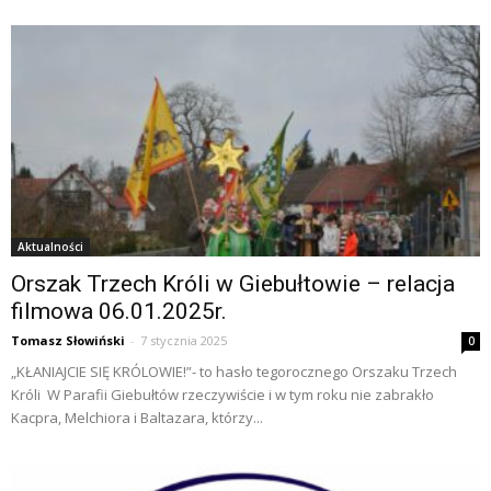
Aktualności
Orszak Trzech Króli w Giebułtowie – relacja
filmowa 06.01.2025r.
Tomasz Słowiński
-
7 stycznia 2025
0
„KŁANIAJCIE SIĘ KRÓLOWIE!”- to hasło tegorocznego Orszaku Trzech
Króli W Parafii Giebułtów rzeczywiście i w tym roku nie zabrakło
Kacpra, Melchiora i Baltazara, którzy...