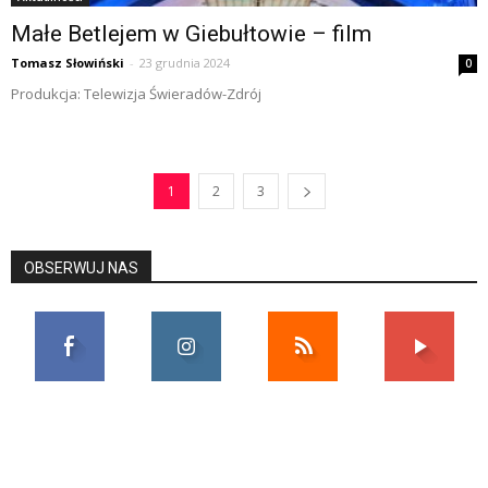
Małe Betlejem w Giebułtowie – film
Tomasz Słowiński
-
23 grudnia 2024
0
Produkcja: Telewizja Świeradów-Zdrój
1
2
3
OBSERWUJ NAS