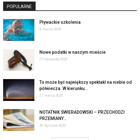
POPULARNE
Pływackie szkolenia
6 marca 2018
Nowe podatki w naszym mieście
27 listopada 2020
To może być największy spektakl na niebie od
półwiecza. W kierunku...
21 marca 2020
NOTATNIK ŚWIERADOWSKI – PRZECHODZI
PRZEMIANY…
30 stycznia 2020