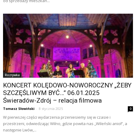
od sprzedaży mieszkań...
Rozrywka
KONCERT KOLĘDOWO-NOWOROCZNY „ŻEBY
SZCZĘŚLIWYM BYĆ…” 06.01.2025
Świeradów-Zdrój – relacja filmowa
Tomasz Słowiński
-
8 stycznia 2025
0
W pierwszej części wydarzenia przeniesiemy się w czasie i
przestrzeni, odwiedzając Wilno, gdzie powita nas „Wileński anioł”, a
następnie Lwów,...