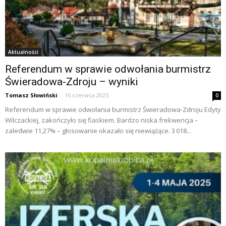
Aktualności
Referendum w sprawie odwołania burmistrz
Świeradowa-Zdroju – wyniki
Tomasz Słowiński
-
16 czerwca 2025
0
Referendum w sprawie odwołania burmistrz Świeradowa-Zdroju Edyty
Wilczackiej, zakończyło się fiaskiem. Bardzo niska frekwencja –
zaledwie 11,27% – głosowanie okazało się niewiążące. 3 018...