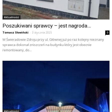
Aktualności
Poszukiwani sprawcy – jest nagroda…
Tomasz Słowiński
-
3 stycznia 2025
0
W Świeradowie-Zdroju przy ul. Głównej już po raz kolejny nieznany
sprawca dokonał zniszczeń na budynku który jest obecnie
remontowany, do...
Aktualności