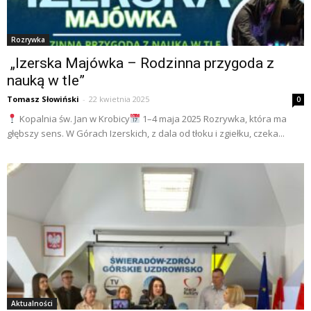
Rozrywka
„Izerska Majówka – Rodzinna przygoda z
nauką w tle”
Tomasz Słowiński
-
22 kwietnia 2025
0
Kopalnia św. Jan w Krobicy
1–4 maja 2025 Rozrywka, która ma
głębszy sens. W Górach Izerskich, z dala od tłoku i zgiełku, czeka...
Aktualności