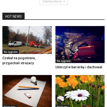
Załaduj więcej
HOT NEWS
Na sygnale
Czekał na pogotowie,
Na sygnale
przyjechali strażacy
Uderzył w barierkę i dachował
Polecamy
Polecamy