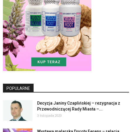
POPULARNE
Decyzja Janiny Czaplińskiej – rezygnacja z
Przewodniczącej Rady Miasta –...
3 listopada 2020
Wystawa malarska Doroty Ferens – relacja