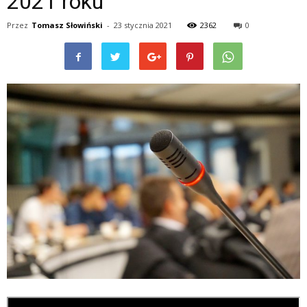
2021 roku
Przez
Tomasz Słowiński
-
23 stycznia 2021
2362
0