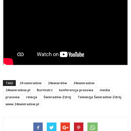
TAGI
24 swieradow
24swiardów
24swieradow
24swieradow.pl
Burmistrz
konferencja prasowa
media
prasowa
relacja
Świeradów-Zdrój
Telewizja Świeradów-Zdrój
www.24swieradow.pl