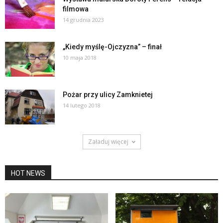
filmowa
14 grudnia 2023
„Kiedy myślę-Ojczyzna” – finał
10 maja 2018
Pożar przy ulicy Zamknietej
14 lutego 2018
Załaduj więcej
HOT NEWS