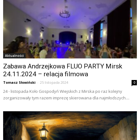
Aktualności
Zabawa Andrzejkowa FLUO PARTY Mirsk
24.11.2024 – relacja filmowa
Tomasz Słowiński
-
25 listopada 2024
0
24 - listopada Koło Gospodyń Wiejskich z Mirska po raz kolejny
zorganizowały tym razem imprezę skierowana dla najmłodszych....