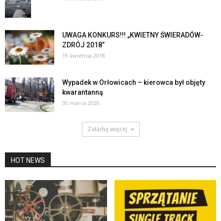
UWAGA KONKURS!!! „KWIETNY ŚWIERADÓW-
ZDRÓJ 2018”
19 kwietnia 2018
Wypadek w Orłowicach – kierowca był objęty
kwarantanną
30 marca 2020
Załaduj więcej
HOT NEWS