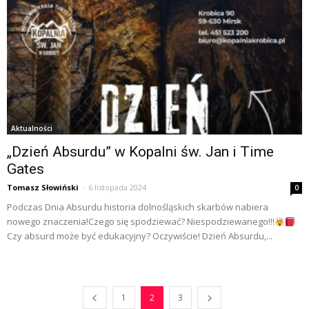
Aktualności
„Dzień Absurdu” w Kopalni św. Jan i Time
Gates
Tomasz Słowiński
-
6 listopada 2024
0
Podczas Dnia Absurdu historia dolnośląskich skarbów nabiera
nowego znaczenia!Czego się spodziewać? Niespodziewanego!!!
Czy absurd może być edukacyjny? Oczywiście! Dzień Absurdu,...
1
2
3