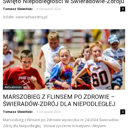
Święto Niepodległości w Świeradowie-Zdroju
Tomasz Słowiński
-
6 listopada 2024
0
źródło: swieradowzdroj.pl
Aktualności
MARSZOBIEG Z FLINSEM PO ZDROWIE –
ŚWIERADÓW-ZDRÓJ DLA NIEPODLEGŁEJ
Tomasz Słowiński
-
6 listopada 2024
0
Marszobieg z Flinsem po Zdrowie wycieczka nr 24/2024 Świeradów-
Zdrój dla Niepodległej Stowarzyszenie Kreatywni i Aktywni