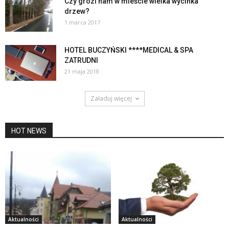
Czy grozi nam w mieście wielka wycinka
drzew?
1 marca 2017
HOTEL BUCZYŃSKI ****MEDICAL & SPA
ZATRUDNI
21 maja 2018
Załaduj więcej
HOT NEWS
Aktualności
Aktualności