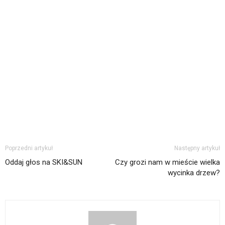
Poprzedni artykuł
Następny artykuł
Oddaj głos na SKI&SUN
Czy grozi nam w mieście wielka
wycinka drzew?