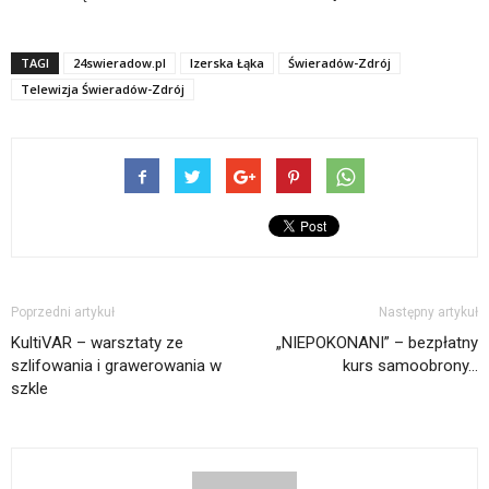
TAGI
24swieradow.pl
Izerska Łąka
Świeradów-Zdrój
Telewizja Świeradów-Zdrój
Poprzedni artykuł
Następny artykuł
KultiVAR – warsztaty ze
„NIEPOKONANI” – bezpłatny
szlifowania i grawerowania w
kurs samoobrony…
szkle