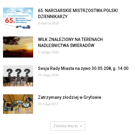
65. NARCIARSKIE MISTRZOSTWA POLSKI
DZIENNIKARZY
3 marca 2020
WILK ZNALEZIONY NA TERENACH
NADLEŚNICTWA ŚWIERADÓW
2 lutego 2020
Sesja Rady Miasta na żywo 30.05.208, g. 14.00
29 maja 2018
Zatrzymany złodziej w Gryfowie.
29 maja 2017
Załaduj więcej