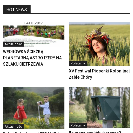
HOT NEWS
Aktualności
WĘDRÓWKA ŚCIEŻKĄ
PLANETARNĄ ASTRO IZERY NA
Polecamy
SZLAKU CIETRZEWIA
XV Festiwal Piosenki Kolonijnej
Żabie Chóry
Polecamy
Aktualności
Ile masz punktów karnych?