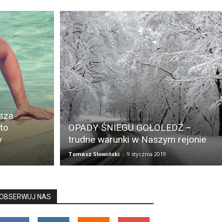
sza
to
OPADY ŚNIEGU GOŁOLEDŹ –
y
trudne warunki w Naszym rejonie
Tomasz Słowiński
-
9 stycznia 2019
OBSERWUJ NAS