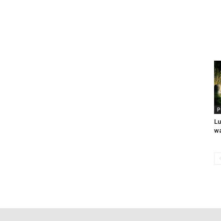
P
L
w