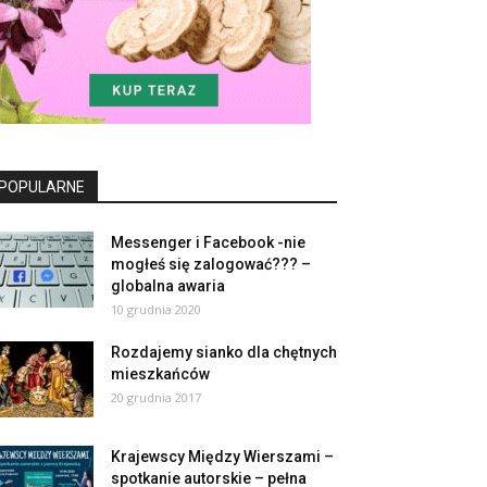
POPULARNE
Messenger i Facebook -nie
mogłeś się zalogować??? –
globalna awaria
10 grudnia 2020
Rozdajemy sianko dla chętnych
mieszkańców
20 grudnia 2017
Krajewscy Między Wierszami –
spotkanie autorskie – pełna