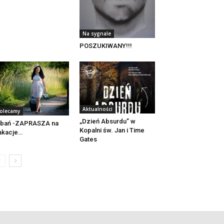
Na sygnale
POSZUKIWANY!!!
Aktualności
olecamy
„Dzień Absurdu” w
ubań -ZAPRASZA na
Kopalni św. Jan i Time
akacje…
Gates