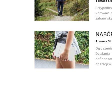
Tomasz Sło
Przypomina
Zdrowie" Z
żabami ską
NABÓ
Tomasz Sło
Ogłoszeni
Działania 
dofinanso
operacji w..