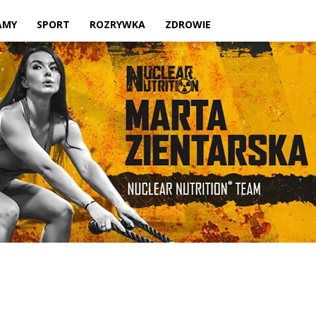
Twoje
AMY
SPORT
ROZRYWKA
ZDROWIE
lokalne
źródło
informacji