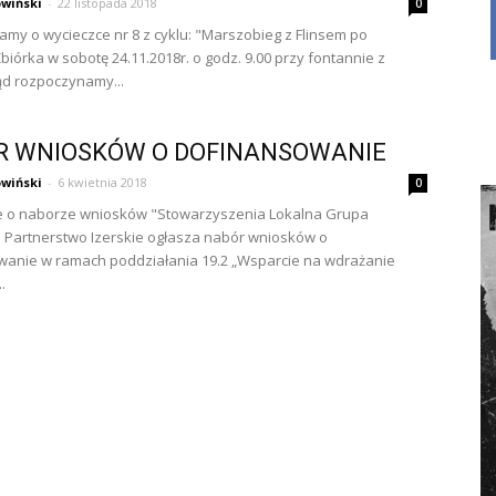
wiński
-
22 listopada 2018
0
my o wycieczce nr 8 z cyklu: "Marszobieg z Flinsem po
biórka w sobotę 24.11.2018r. o godz. 9.00 przy fontannie z
d rozpoczynamy...
R WNIOSKÓW O DOFINANSOWANIE
wiński
-
6 kwietnia 2018
0
e o naborze wniosków "Stowarzyszenia Lokalna Grupa
– Partnerstwo Izerskie ogłasza nabór wniosków o
wanie w ramach poddziałania 19.2 „Wsparcie na wdrażanie
.