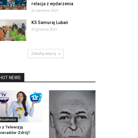
relacja z wydarzenia
22 kwietnia 2025
KS Samuraj Lubań
20 grudnia 2023
Załaduj więcej
HOT NEWS
ktualności
 z Telewizją
ieradów-Zdrój?