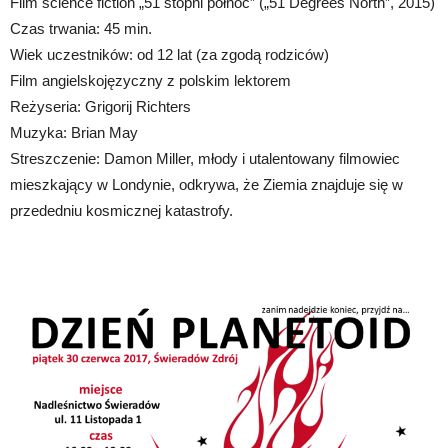
Film science fiction „51 stopni północ” („51 Degrees North”, 2015)
Czas trwania: 45 min.
Wiek uczestników: od 12 lat (za zgodą rodziców)
Film angielskojęzyczny z polskim lektorem
Reżyseria: Grigorij Richters
Muzyka: Brian May
Streszczenie: Damon Miller, młody i utalentowany filmowiec
mieszkający w Londynie, odkrywa, że Ziemia znajduje się w
przededniu kosmicznej katastrofy.