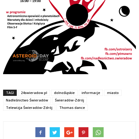
TAGI
24swieradow.pl
dolnośląskie
informacje
miasto
Nadleśnictwo Świeradów
Świeradów-Zdrój
Telewizja Świeradów-Zdrój
Thomas dance