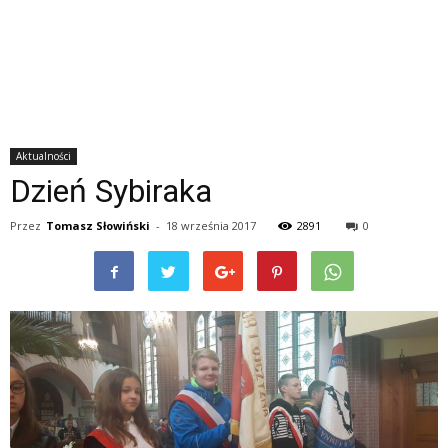
Aktualności
Dzień Sybiraka
Przez
Tomasz Słowiński
-
18 września 2017
2891
0