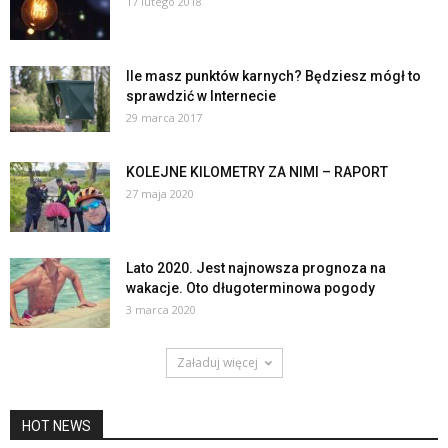
17 lutego 2018
Ile masz punktów karnych? Będziesz mógł to
sprawdzić w Internecie
29 marca 2017
KOLEJNE KILOMETRY ZA NIMI – RAPORT
27 maja 2020
Lato 2020. Jest najnowsza prognoza na
wakacje. Oto długoterminowa pogody
3 marca 2020
Załaduj więcej
HOT NEWS