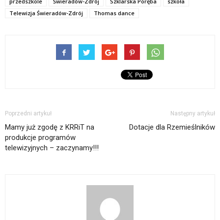
przedszkole
Świeradów-Zdrój
Szklarska Poręba
szkoła
Telewizja Świeradów-Zdrój
Thomas dance
Poprzedni artykuł
Następny artykuł
Mamy już zgodę z KRRiT na
Dotacje dla Rzemieślników
produkcje programów
telewizyjnych – zaczynamy!!!