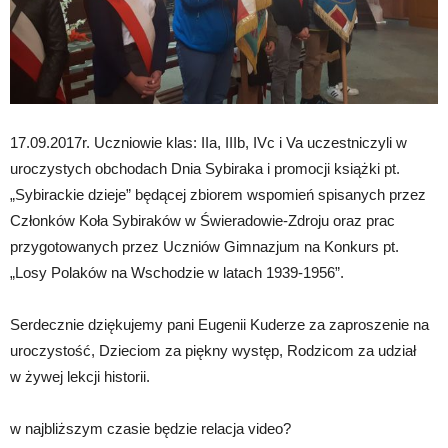
17.09.2017r. Uczniowie klas: IIa, IIIb, IVc i Va uczestniczyli w
uroczystych obchodach Dnia Sybiraka i promocji książki pt.
„Sybirackie dzieje” będącej zbiorem wspomień spisanych przez
Członków Koła Sybiraków w Świeradowie-Zdroju oraz prac
przygotowanych przez Uczniów Gimnazjum na Konkurs pt.
„Losy Polaków na Wschodzie w latach 1939-1956”.
Serdecznie dziękujemy pani Eugenii Kuderze za zaproszenie na
uroczystość, Dzieciom za piękny występ, Rodzicom za udział
w żywej lekcji historii.
w najbliższym czasie będzie relacja video?