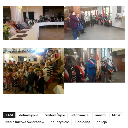
TAGI
dolnośląskie
Gryfów Śląski
informacje
miasto
Mirsk
Nadleśnictwo Świeradów
nauczyciele
Pobiedna
policja