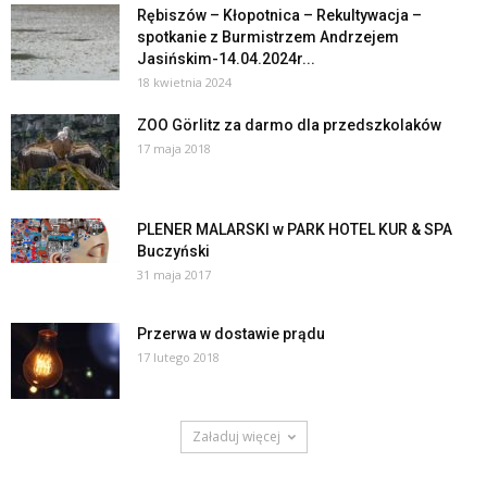
Rębiszów – Kłopotnica – Rekultywacja –
spotkanie z Burmistrzem Andrzejem
Jasińskim-14.04.2024r...
18 kwietnia 2024
ZOO Görlitz za darmo dla przedszkolaków
17 maja 2018
PLENER MALARSKI w PARK HOTEL KUR & SPA
Buczyński
31 maja 2017
Przerwa w dostawie prądu
17 lutego 2018
Załaduj więcej