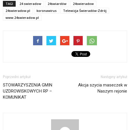
TAGI
24 swieradow
24swiardów
24swieradow
24swieradow.pl
koronawirus
Telewizja Świeradów-Zdrój
www.24swieradow.pl
Poprzedni artykuł
Następny artykuł
STOWARZYSZENIA GMIN
Akcja szycia maseczek w
UZDROWISKOWYCH RP –
Naszym rejonie
KOMUNIKAT