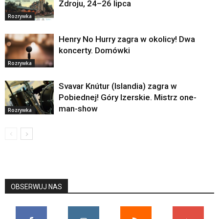
Zdroju, 24–26 lipca
Rozrywka
Henry No Hurry zagra w okolicy! Dwa
koncerty. Domówki
Rozrywka
Svavar Knútur (Islandia) zagra w
Pobiednej! Góry Izerskie. Mistrz one-
man-show
Rozrywka
OBSERWUJ NAS