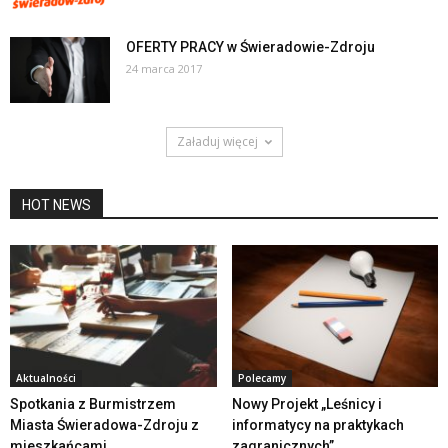
OFERTY PRACY w Świeradowie-Zdroju
24 marca 2017
Załaduj więcej
HOT NEWS
Aktualności
Polecamy
Spotkania z Burmistrzem
Nowy Projekt „Leśnicy i
Miasta Świeradowa-Zdroju z
informatycy na praktykach
mieszkańcami
zagranicznych”