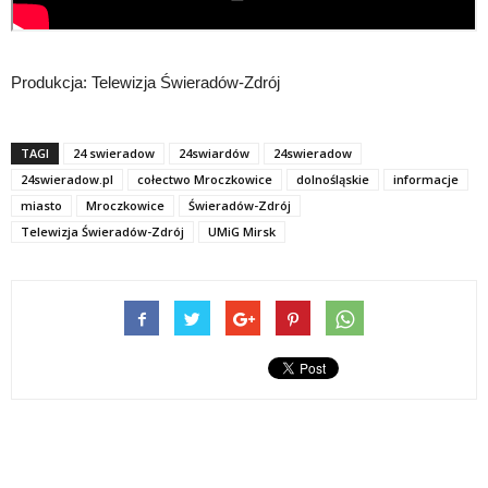
Produkcja: Telewizja Świeradów-Zdrój
TAGI
24 swieradow
24swiardów
24swieradow
24swieradow.pl
cołectwo Mroczkowice
dolnośląskie
informacje
miasto
Mroczkowice
Świeradów-Zdrój
Telewizja Świeradów-Zdrój
UMiG Mirsk