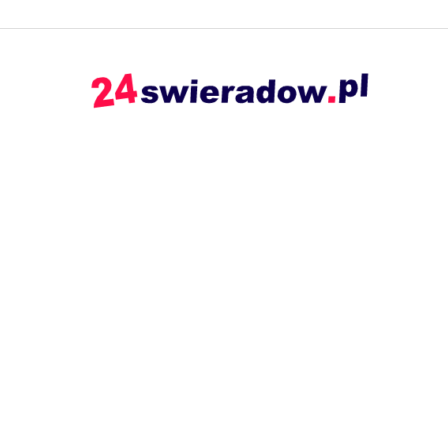
24swieradow.pl
–