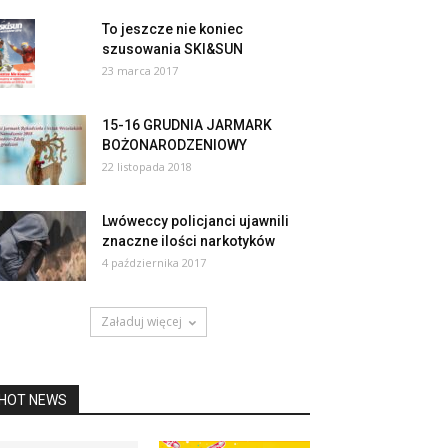
To jeszcze nie koniec
szusowania SKI&SUN
23 marca 2017
15-16 GRUDNIA JARMARK
BOŻONARODZENIOWY
22 listopada 2018
Lwóweccy policjanci ujawnili
znaczne ilości narkotyków
4 października 2017
Załaduj więcej
HOT NEWS