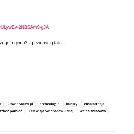
Z9vULywEv-2NBSAm9-gJA
szego regionu? z pewnością tak…
w
24swieradow.pl
archeologia
bunkry
eksplotracja
szłość pamieć
Telewizja Świeradów-Zdrój
wojna światowa