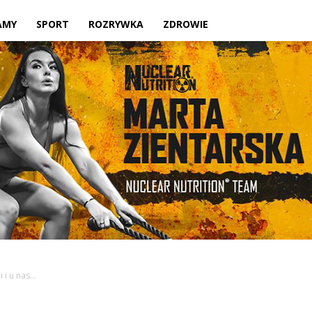
Twoje
AMY
SPORT
ROZRYWKA
ZDROWIE
lokalne
źródło
i i u nas…
informacji