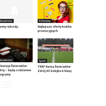
ktualności
Polecamy
jemy rekordy…
Najlepsze oferty kodów
promocyjnych
ktualności
Sport
lewizja Świeradów-
TKKF Kwisa Świeradów-
rój – będą codzienne
Zdrój XII kolejka A klasy
rogramy