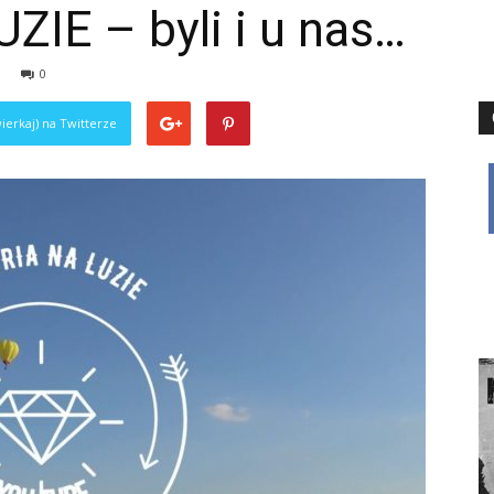
IE – byli i u nas…
0
ierkaj) na Twitterze