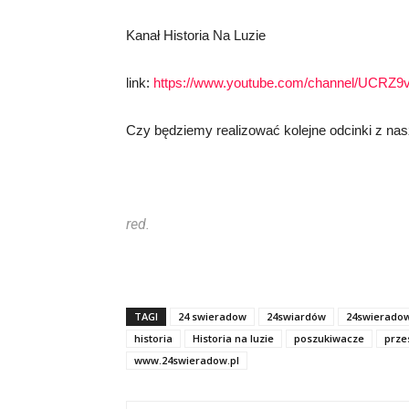
Kanał Historia Na Luzie
link:
https://www.youtube.com/channel/UCR
Czy będziemy realizować kolejne odcinki z na
red.
TAGI
24 swieradow
24swiardów
24swierado
historia
Historia na luzie
poszukiwacze
prze
www.24swieradow.pl