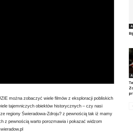
A
Bi
A
Te
Zd
p
ZIE można zobaczyć wiele filmów z eksploracji pobliskich
wiele tajemniczych obiektów historycznych – czy nasi
asze regiony Świeradowa-Zdroju? z pewnością tak iż mamy
rych z pewnością warto porozmawia i pokazać widzom
swieradow.pl