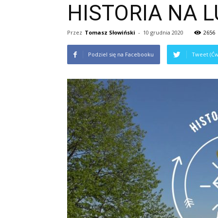
HISTORIA NA LUZ
Przez
Tomasz Słowiński
-
10 grudnia 2020
2656
Podziel się na Facebooku
Tweet (Ćw