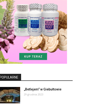
POPULARNE
„Betlejem” w Giebułtowie
29 grudnia 2023