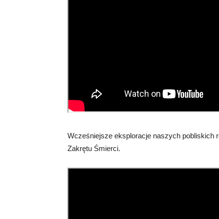
Wcześniejsze eksploracje naszych pobliskich re
Zakrętu Śmierci.