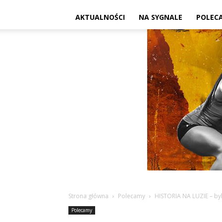
AKTUALNOŚCI
NA SYGNALE
POLEC
Strona główna
Polecamy
HISTORIA NA LUZIE – byl
Polecamy