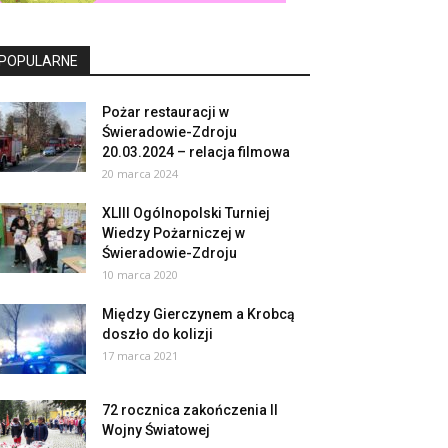
POPULARNE
Pożar restauracji w
Świeradowie-Zdroju
20.03.2024 – relacja filmowa
20 marca 2024
XLIII Ogólnopolski Turniej
Wiedzy Pożarniczej w
Świeradowie-Zdroju
10 marca 2020
Między Gierczynem a Krobcą
doszło do kolizji
17 marca 2021
72 rocznica zakończenia II
Wojny Światowej