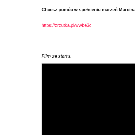
Chcesz pomóc w spełnieniu marzeń Marcin
https://zrzutka.pl/wwbe3c
Film ze startu.