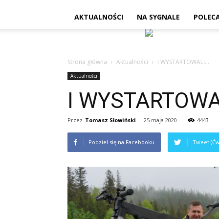
AKTUALNOŚCI
NA SYGNALE
POLEC
Strona główna
Aktualności
I WYSTARTOWALI…
Aktualności
I WYSTARTOWA
Przez
Tomasz Słowiński
-
25 maja 2020
4443
Podziel się na Facebooku
Tweet (Ćw