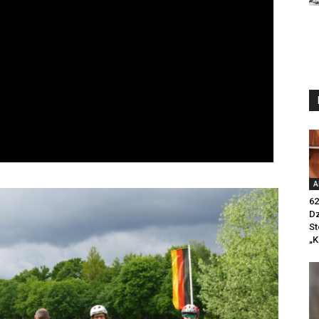
A
62
Dz
St
„K