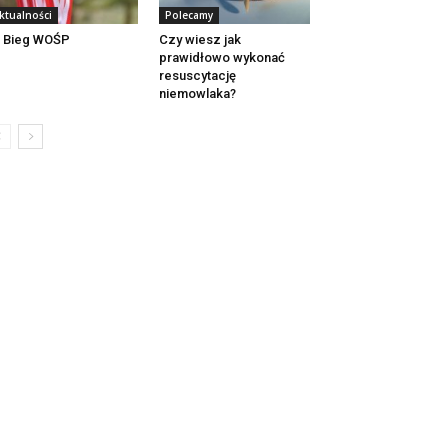
ktualności
Polecamy
 Bieg WOŚP
Czy wiesz jak
prawidłowo wykonać
resuscytację
niemowlaka?