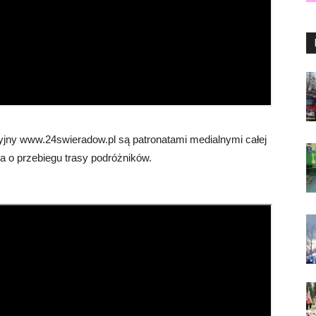
cyjny www.24swieradow.pl są patronatami medialnymi całej
a o przebiegu trasy podróżników.