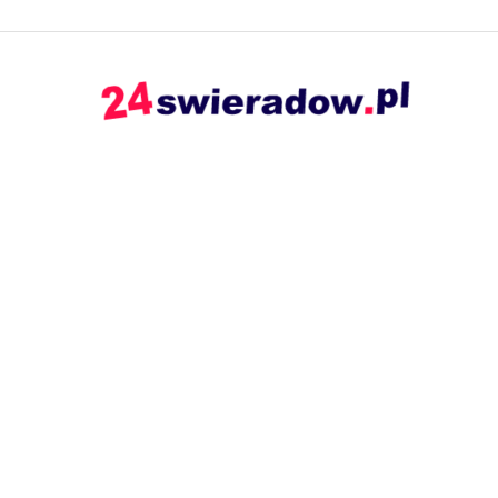
24swieradow.pl
–