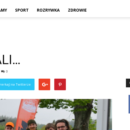
Twoje
AMY
SPORT
ROZRYWKA
ZDROWIE
lokalne
LI…
0
źródło
ierkaj) na Twitterze
informacji