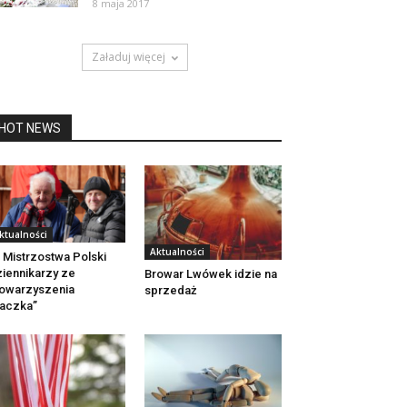
8 maja 2017
Załaduj więcej
HOT NEWS
ktualności
Aktualności
 Mistrzostwa Polski
iennikarzy ze
Browar Lwówek idzie na
owarzyszenia
sprzedaż
aczka”