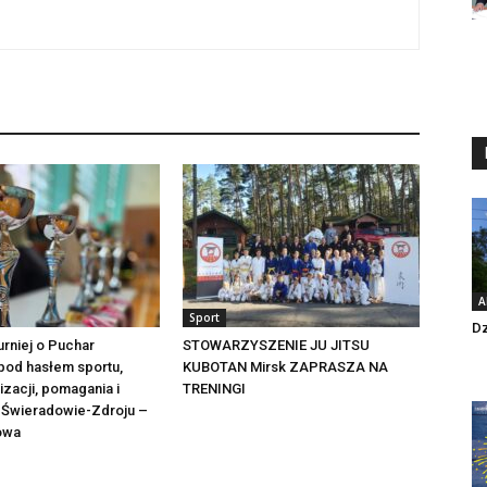
A
Sport
Dz
urniej o Puchar
STOWARZYSZENIE JU JITSU
pod hasłem sportu,
KUBOTAN Mirsk ZAPRASZA NA
izacji, pomagania i
TRENINGI
w Świeradowie-Zdroju –
mowa