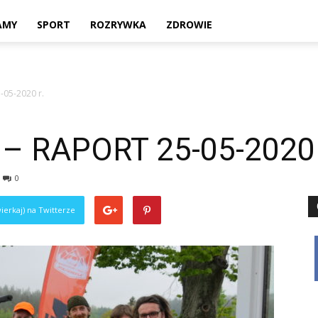
Twoje
AMY
SPORT
ROZRYWKA
ZDROWIE
-05-2020 r.
lokalne
 – RAPORT 25-05-2020 
0
źródło
ierkaj) na Twitterze
informacji