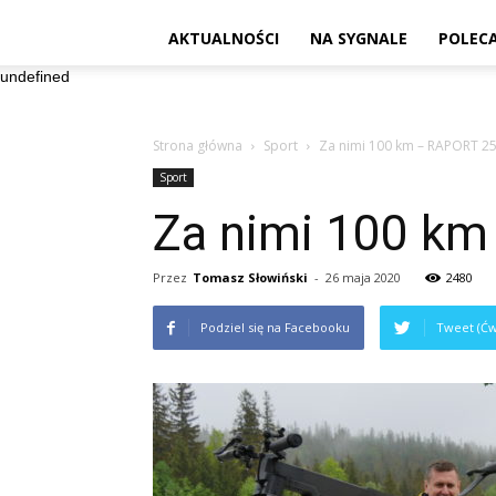
AKTUALNOŚCI
NA SYGNALE
POLEC
undefined
Strona główna
Sport
Za nimi 100 km – RAPORT 25
Sport
Za nimi 100 km
Przez
Tomasz Słowiński
-
26 maja 2020
2480
Podziel się na Facebooku
Tweet (Ćw