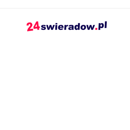
24swieradow.pl
–