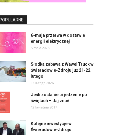
POPULARNE
6-maja przerwa w dostawie
energii elektrycznej
5 maja 2025
Słodka zabawa z Wawel Truck w
Świeradowie-Zdroju już 21-22
lutego.
16 lutego 2026
Jeśli zostanie ci jedzenie po
świętach – daj znać
12 kwietnia 2017
Kolejne inwestycje w
Świeradowie-Zdroju