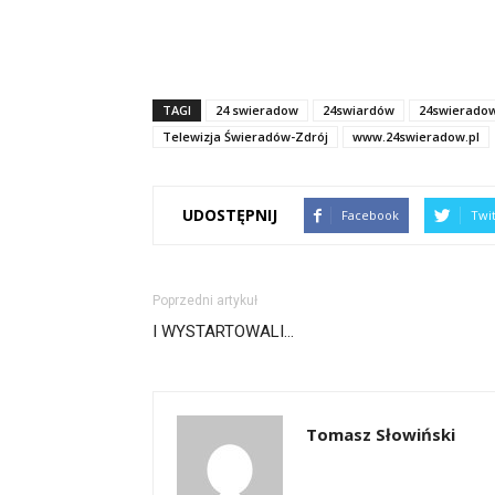
TAGI
24 swieradow
24swiardów
24swierado
Telewizja Świeradów-Zdrój
www.24swieradow.pl
UDOSTĘPNIJ
Facebook
Twi
Poprzedni artykuł
I WYSTARTOWALI…
Tomasz Słowiński