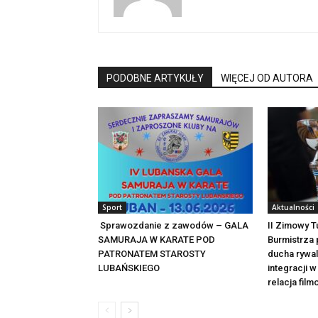
PODOBNE ARTYKUŁY
WIĘCEJ OD AUTORA
Sport
Aktualności
Sprawozdanie z zawodów – GALA
II Zimowy T
SAMURAJA W KARATE POD
Burmistrza 
PATRONATEM STAROSTY
ducha rywal
LUBAŃSKIEGO
integracji 
relacja fil