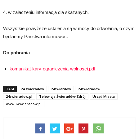
4. w załaczeniu informacja dla skazanych.
Wszystkie powyższe ustalenia są w mocy do odwołania, o czym
będziemy Państwa informować.
Do pobrania
komunikat-kary-ograniczenia-wolnosci.pdf
TAGI
24 swieradow
24swiardów
24swieradow
24swieradow.pl
Telewizja Świeradów-Zdrój
Urząd Miasta
www.24swieradow.pl