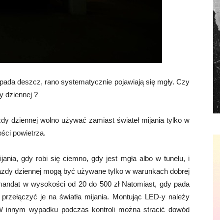
j pada deszcz, rano systematycznie pojawiają się mgły. Czy
y dziennej ?
azdy dziennej wolno używać zamiast świateł mijania tylko w
ości powietrza.
ania, gdy robi się ciemno, gdy jest mgła albo w tunelu, i
o jazdy dziennej mogą być używane tylko w warunkach dobrej
 mandat w wysokości od 20 do 500 zł Natomiast, gdy pada
 przełączyć je na światła mijania. Montując LED-y należy
 W innym wypadku podczas kontroli można stracić dowód