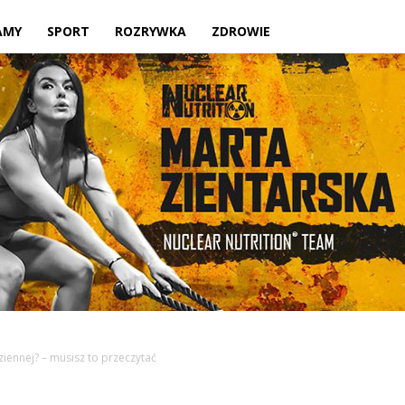
Twoje
AMY
SPORT
ROZRYWKA
ZDROWIE
lokalne
źródło
ziennej? – musisz to przeczytać
informacji