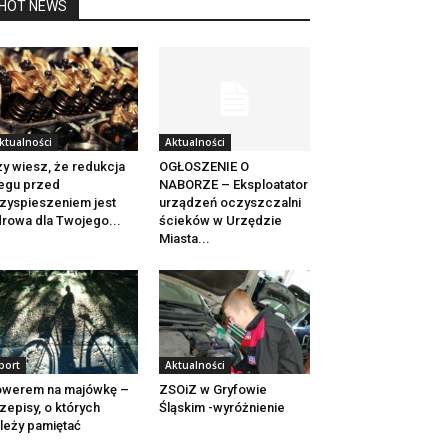
HOT NEWS
ktualności
Aktualności
y wiesz, że redukcja
OGŁOSZENIE O
egu przed
NABORZE – Eksploatator
zyspieszeniem jest
urządzeń oczyszczalni
rowa dla Twojego...
ścieków w Urzędzie
Miasta...
port
Aktualności
owerem na majówkę –
ZSOiZ w Gryfowie
zepisy, o których
Śląskim -wyróżnienie
leży pamiętać