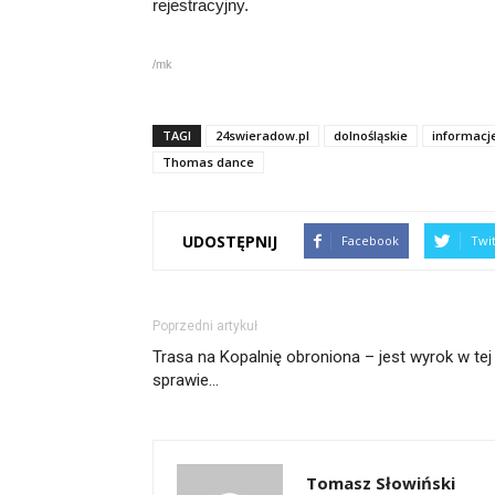
rejestracyjny.
/mk
TAGI
24swieradow.pl
dolnośląskie
informacj
Thomas dance
UDOSTĘPNIJ
Facebook
Twi
Poprzedni artykuł
Trasa na Kopalnię obroniona – jest wyrok w tej
sprawie…
Tomasz Słowiński