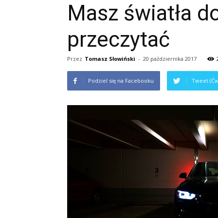
Masz światła do
przeczytać
Przez
Tomasz Słowiński
-
20 października 2017
Podziel się na Facebooku
Tweet (Ćw