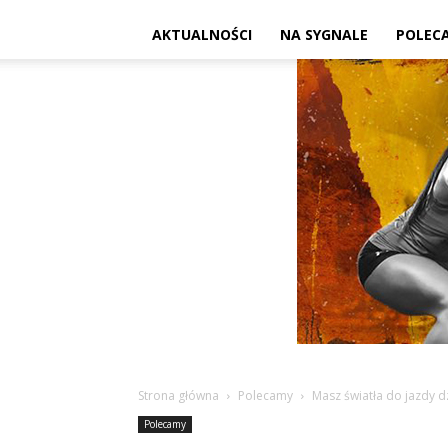
AKTUALNOŚCI
NA SYGNALE
POLEC
Strona główna
Polecamy
Masz światła do jazdy d
Polecamy