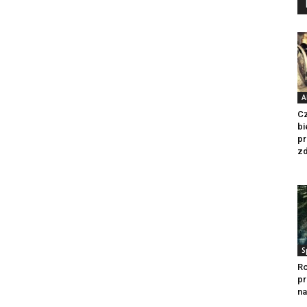
A
Cz
bi
pr
zd
S
R
pr
na