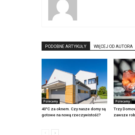
PODOBNE ARTYKUŁY
WIĘCEJ OD AUTORA
Polecamy
Polecamy
40°C za oknem. Czy nasze domy są
Trzy Domow
gotowe na nową rzeczywistość?
zawsze rob