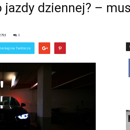
 jazdy dziennej? – mus
2793
0
ierkaj) na Twitterze