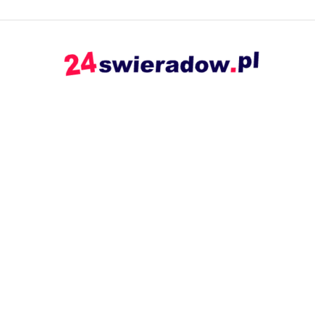
24swieradow.pl
–