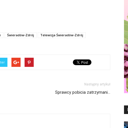
e
Świeradów-Zdrój
Telewizja Świeradów-Zdrój
tter
Następny artykuł
Sprawcy pobicia zatrzymani…