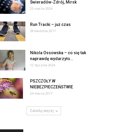
Świeradów-Zdrój, Mirsk
23 marca 2024
Run Tracki – już czas
28 kwietnia 2017
Nikola Ossowska – co się tak
naprawdę wydarzyło…
12 stycznia 2024
PSZCZOŁY W
NIEBEZPIECZEŃSTWIE
24 marca 2017
Załaduj więcej