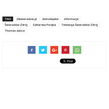
TAGI
24swieradow.pl
dolnośląskie
informacje
Świeradów-Zdrój
Szklarska Poręba
Telewizja Świeradów-Zdrój
Thomas dance