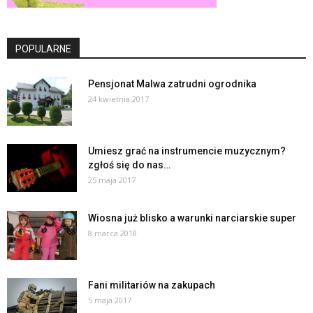
POPULARNE
Pensjonat Malwa zatrudni ogrodnika
24 kwietnia 2017
Umiesz grać na instrumencie muzycznym?
zgłoś się do nas…
25 maja 2017
Wiosna już blisko a warunki narciarskie super
8 marca 2018
Fani militariów na zakupach
5 maja 2017