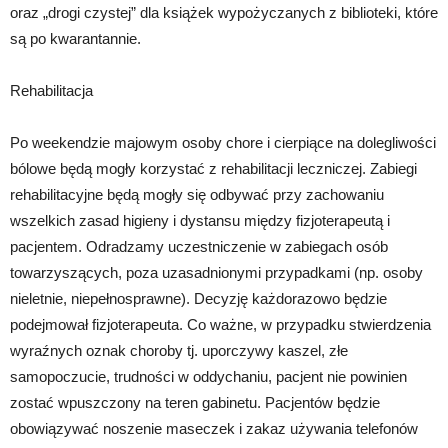
oraz „drogi czystej” dla książek wypożyczanych z biblioteki, które
są po kwarantannie.
Rehabilitacja
Po weekendzie majowym osoby chore i cierpiące na dolegliwości
bólowe będą mogły korzystać z rehabilitacji leczniczej. Zabiegi
rehabilitacyjne będą mogły się odbywać przy zachowaniu
wszelkich zasad higieny i dystansu między fizjoterapeutą i
pacjentem. Odradzamy uczestniczenie w zabiegach osób
towarzyszących, poza uzasadnionymi przypadkami (np. osoby
nieletnie, niepełnosprawne). Decyzję każdorazowo będzie
podejmował fizjoterapeuta. Co ważne, w przypadku stwierdzenia
wyraźnych oznak choroby tj. uporczywy kaszel, złe
samopoczucie, trudności w oddychaniu, pacjent nie powinien
zostać wpuszczony na teren gabinetu. Pacjentów będzie
obowiązywać noszenie maseczek i zakaz używania telefonów