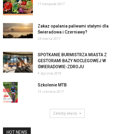
17 listopada 2017
Zakaz opalania paliwami stałymi dla
Świeradowa i Czerniawy?
24 marca 2017
SPOTKANIE BURMISTRZA MIASTA Z
GESTORAMI BAZY NOCLEGOWEJ W
ŚWIERADOWIE-ZDROJU
9 stycznia 2019
Szkolenie MTB
13 czerwca 2017
Załaduj więcej
HOT NEWS