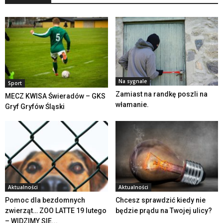
Na sygnale
Sport
Zamiast na randkę poszli na
MECZ KWISA Świeradów – GKS
włamanie.
Gryf Gryfów Śląski
Aktualności
Aktualności
Pomoc dla bezdomnych
Chcesz sprawdzić kiedy nie
zwierząt… ZOO LATTE 19 lutego
będzie prądu na Twojej ulicy?
– WIDZIMY SIE...