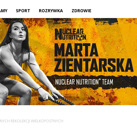
Twoje
AMY
SPORT
ROZRYWKA
ZDROWIE
lokalne
źródło
NYCH REKOLEKCJI WIELKOPOSTNYCH
informacji