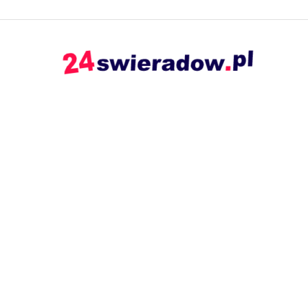
24swieradow.pl
–