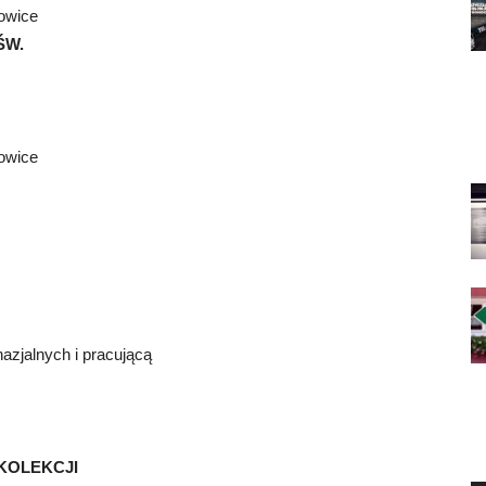
łowice
ŚW.
łowice
azjalnych i pracującą
EKOLEKCJI