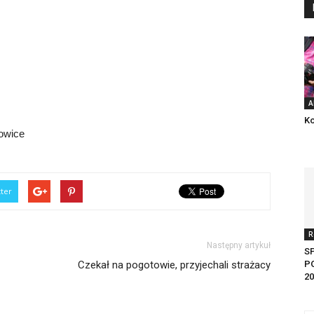
A
Ko
łowice
tter
R
Następny artykuł
S
Czekał na pogotowie, przyjechali strażacy
P
20