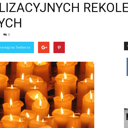
LIZACYJNYCH REKOLE
YCH
0
ierkaj) na Twitterze