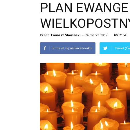
PLAN EWANGE
WIELKOPOSTN
Przez
Tomasz Słowiński
-
26 marca 2017
2154
Podziel się na Facebooku
Tweet (Ćw