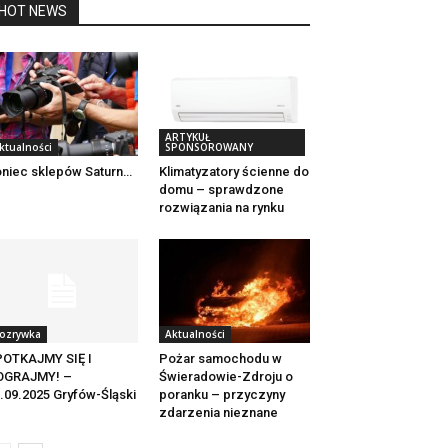
HOT NEWS
ARTYKUŁ
ktualności
SPONSOROWANY
niec sklepów Saturn…
Klimatyzatory ścienne do
domu – sprawdzone
rozwiązania na rynku
ozrywka
Aktualności
POTKAJMY SIĘ I
Pożar samochodu w
OGRAJMY! –
Świeradowie-Zdroju o
.09.2025 Gryfów-Śląski
poranku – przyczyny
zdarzenia nieznane