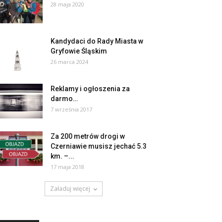
28 maja 2020
Kandydaci do Rady Miasta w
Gryfowie Śląskim
26 marca 2024
Reklamy i ogłoszenia za
darmo…
7 września 2017
Za 200 metrów drogi w
Czerniawie musisz jechać 5.3
km. –...
17 maja 2018
Załaduj więcej