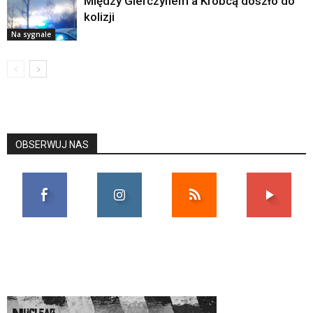
Między Gierczynem a Krobcą doszło do
kolizji
Na sygnale
OBSERWUJ NAS