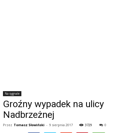
Na sygnale
Groźny wypadek na ulicy
Nadbrzeżnej
Przez
Tomasz Słowiński
-
9 sierpnia 2017
3729
0