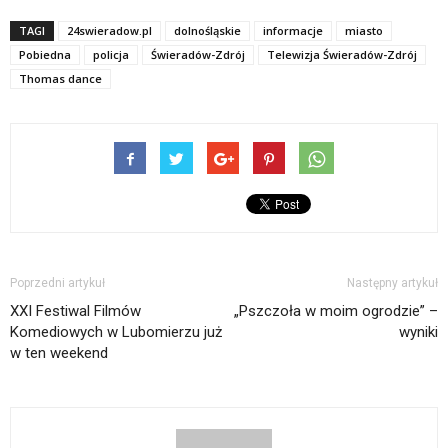
TAGI
24swieradow.pl
dolnośląskie
informacje
miasto
Pobiedna
policja
Świeradów-Zdrój
Telewizja Świeradów-Zdrój
Thomas dance
Poprzedni artykuł
Następny artykuł
XXI Festiwal Filmów
„Pszczoła w moim ogrodzie” –
Komediowych w Lubomierzu już
wyniki
w ten weekend