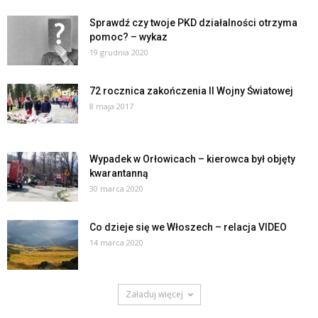
Sprawdź czy twoje PKD działalności otrzyma
pomoc? – wykaz
19 grudnia 2020
72 rocznica zakończenia II Wojny Światowej
8 maja 2017
Wypadek w Orłowicach – kierowca był objęty
kwarantanną
30 marca 2020
Co dzieje się we Włoszech – relacja VIDEO
14 marca 2020
Załaduj więcej