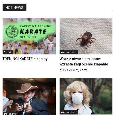
HOT NEWS
Sport
Aktualności
TRENINGI KARATE – zapisy
Wraz z otwarciem lasów
wzrasta zagrożenie złapanie
kleszcza – jak w...
Aktualności
Polecamy