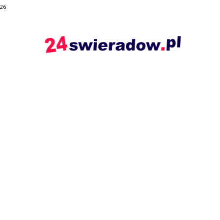
026
24swieradow.pl
–