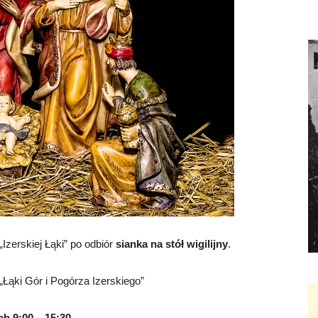
zerskiej Łąki” po odbiór
sianka na stół wigilijny
.
Łąki Gór i Pogórza Izerskiego”
h 9:00 – 15:30.