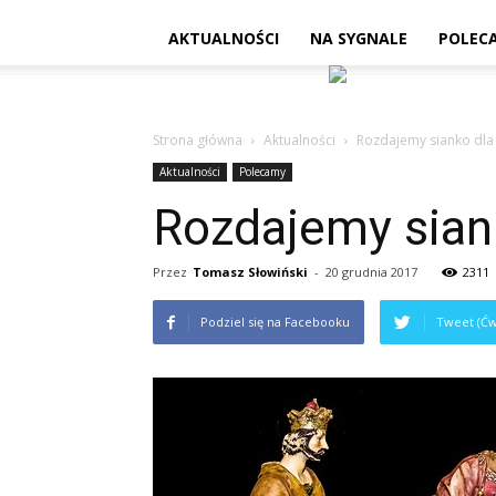
AKTUALNOŚCI
NA SYGNALE
POLEC
Strona główna
Aktualności
Rozdajemy sianko dla
Aktualności
Polecamy
Rozdajemy sian
Przez
Tomasz Słowiński
-
20 grudnia 2017
2311
Podziel się na Facebooku
Tweet (Ćw