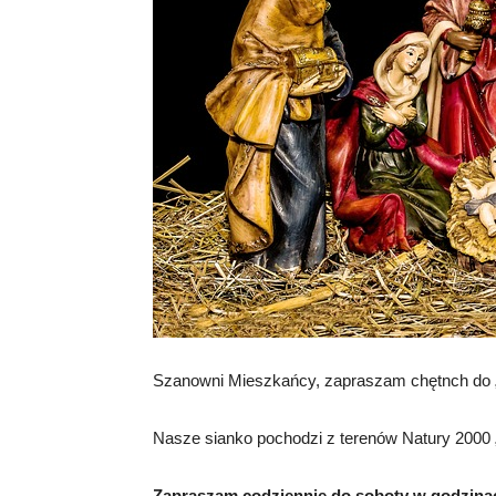
Szanowni Mieszkańcy, zapraszam chętnch do „I
Nasze sianko pochodzi z terenów Natury 2000 „
Zapraszam codziennie do soboty w godzinac