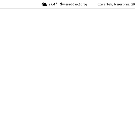
C
27.4
czwartek, 6 sierpnia, 2
Świeradów-Zdrój