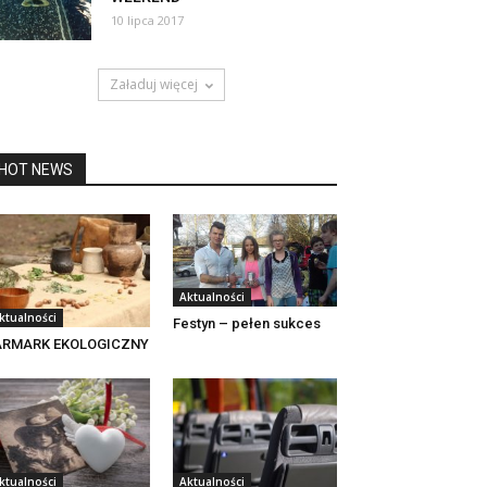
10 lipca 2017
Załaduj więcej
HOT NEWS
Aktualności
ktualności
Festyn – pełen sukces
ARMARK EKOLOGICZNY
ktualności
Aktualności