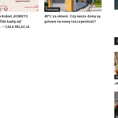
Polecamy
a Kobiet „KOBIETO
40°C za oknem. Czy nasze domy są
NA badaj się”
gotowe na nową rzeczywistość?
 r. – CAŁA RELACJA
A
J
A