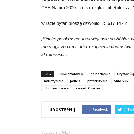
CEE Natura 2000 „Izerska Łąka”, ul. Rolnicza 7
w razie pytań proszę dzwonić: 75 617 14 42
„Sianko po obrusem to nawiązanie do żłóbka, w
mu magiczną moc, która zapewnia domostwu dob
skromności”.
TAGI
24swieradow.pl
dolnośląskie
Gryfów Ślą
nauczyciele
policja
przedszkole
SKI&SUN
Thomas dance
Zamek Czocha
UDOSTĘPNIJ
Facebook
Twi
Poprzedni artykuł