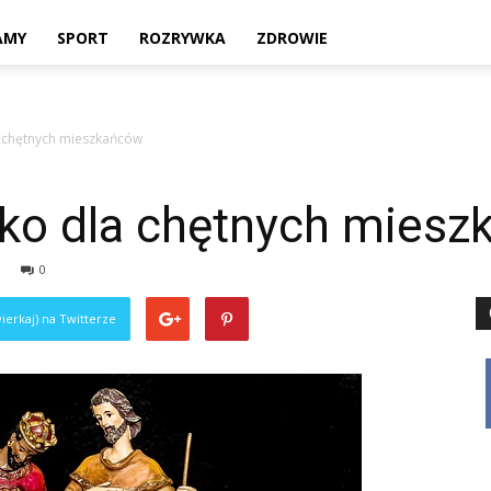
Twoje
AMY
SPORT
ROZRYWKA
ZDROWIE
 chętnych mieszkańców
lokalne
ko dla chętnych mies
0
źródło
ierkaj) na Twitterze
informacji