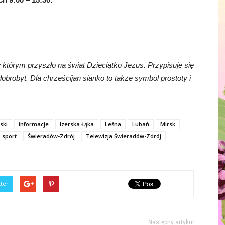
 którym przyszło na świat Dzieciątko Jezus. Przypisuje się
robyt. Dla chrześcijan sianko to także symbol prostoty i
ski
informacje
Izerska Łąka
Leśna
Lubań
Mirsk
sport
Świeradów-Zdrój
Telewizja Świeradów-Zdrój
tter
Następny artykuł