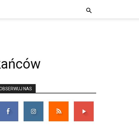
zkańców
OBSERWUJ NAS