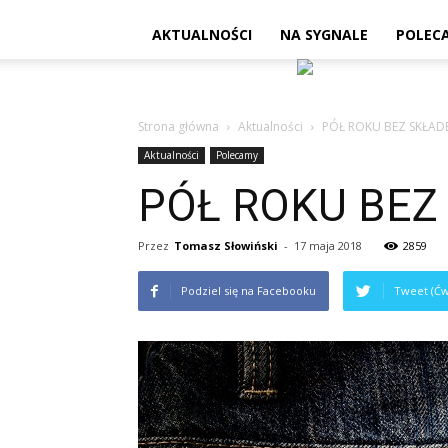
AKTUALNOŚCI
NA SYGNALE
POLEC
Strona główna
Aktualności
PÓŁ ROKU BEZ SKŁAD
Aktualności
Polecamy
PÓŁ ROKU BEZ
Przez
Tomasz Słowiński
-
17 maja 2018
2859
Podziel się na Facebooku
Tweet (Ćw