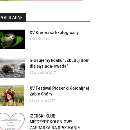
POPULARNE
XV Kiermasz Ekologiczny
11 lipca 2017
Głosujemy konkur „Zbuduj dom
dla sąsiada-owada”
26 września 2017
XV Festiwal Piosenki Kolonijnej
Żabie Chóry
25 czerwca 2017
IZERSKI KLUB
MIĘDZYPOKOLENIOWY
ZAPRASZA NA SPOTKANIE