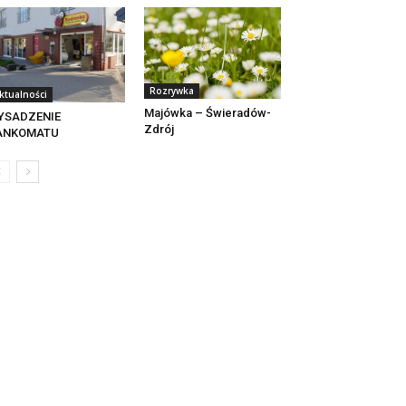
Rozrywka
ktualności
Majówka – Świeradów-
YSADZENIE
Zdrój
ANKOMATU