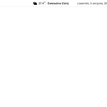
C
27.4
czwartek, 6 sierpnia, 2
Świeradów-Zdrój