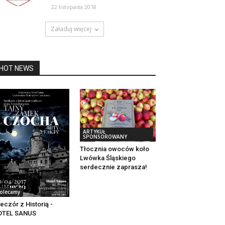
22 listopada 2018
Załaduj więcej
HOT NEWS
ARTYKUŁ
SPONSOROWANY
Tłocznia owoców koło
Lwówka Śląskiego
serdecznie zaprasza!
olecamy
eczór z Historią -
OTEL SANUS