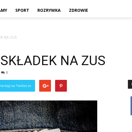
Twoje
AMY
SPORT
ROZRYWKA
ZDROWIE
EK NA ZUS
lokalne
 SKŁADEK NA ZUS
0
źródło
ierkaj) na Twitterze
informacji