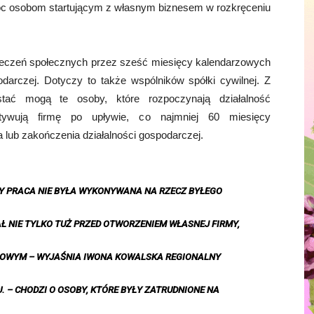
móc osobom startującym z własnym biznesem w rozkręceniu
pieczeń społecznych przez sześć miesięcy kalendarzowych
podarczej. Dotyczy to także wspólników spółki cywilnej. Z
zystać mogą te osoby, które rozpoczynają działalność
tywują firmę po upływie, co najmniej 60 miesięcy
a lub zakończenia działalności gospodarczej.
Y PRACA NIE BYŁA WYKONYWANA NA RZECZ BYŁEGO
 NIE TYLKO TUŻ PRZED OTWORZENIEM WŁASNEJ FIRMY,
ZOWYM
– WYJAŚNIA IWONA KOWALSKA REGIONALNY
. –
CHODZI O OSOBY, KTÓRE BYŁY ZATRUDNIONE NA