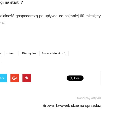
gi na start”?
iałalność gospodarczą po upływie co najmniej 60 miesięcy
nia.
e
miasto
Pieniądze
Świeradów-Zdrój
tter
Następny artykuł
Browar Lwówek idzie na sprzedaż