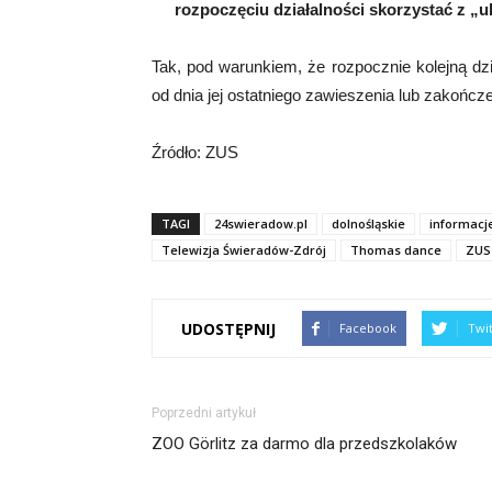
rozpoczęciu działalności skorzystać z „ul
Tak, pod warunkiem, że rozpocznie kolejną dz
od dnia jej ostatniego zawieszenia lub zakończe
Źródło: ZUS
TAGI
24swieradow.pl
dolnośląskie
informacj
Telewizja Świeradów-Zdrój
Thomas dance
ZUS
UDOSTĘPNIJ
Facebook
Twi
Poprzedni artykuł
ZOO Görlitz za darmo dla przedszkolaków