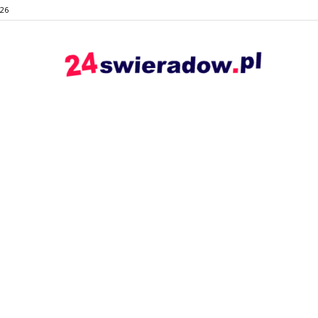
026
24swieradow.pl
–