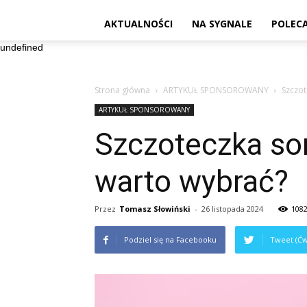
AKTUALNOŚCI
NA SYGNALE
POLEC
undefined
Strona główna
ARTYKUŁ SPONSOROWANY
Szczot
ARTYKUŁ SPONSOROWANY
Szczoteczka son
warto wybrać?
Przez
Tomasz Słowiński
-
26 listopada 2024
108
Podziel się na Facebooku
Tweet (Ćw