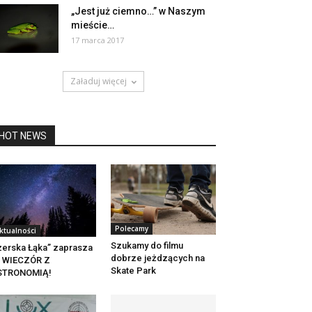
„Jest już ciemno…” w Naszym
mieście…
17 marca 2017
Załaduj więcej
HOT NEWS
Polecamy
ktualności
Szukamy do filmu
zerska Łąka” zaprasza
dobrze jeżdzących na
a WIECZÓR Z
Skate Park
STRONOMIĄ!