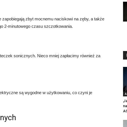
re zapobiegają zbyt mocnemu naciskowi na zęby, a także
nego 2-minutowego czasu szczotkowania.
teczek sonicznych. Nieco mniej zapłacimy również za
ektryczne są wygodne w użytkowaniu, co czyni je
A
„I
n
A
znych