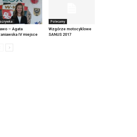
ozrywka
Polecamy
awo – Agata
Wzgórze motocyklowe
aniawska IV miejsce
SANUS 2017