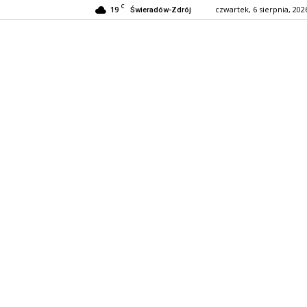
C
19
czwartek, 6 sierpnia, 202
Świeradów-Zdrój