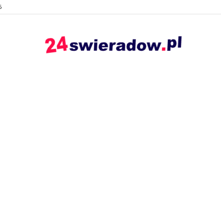
6
24swieradow.pl
–