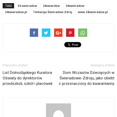
TAGI
24 swieradow
24swiardów
24swieradow
24swieradow.pl
Telewizja Świeradów-Zdrój
www.24swieradow.pl
Poprzedni artykuł
Następny artykuł
List Dolnośląskiego Kuratora
Dom Wczasów Dziecięcych w
Oświaty do dyrektorów
Świeradowie-Zdroju, jako obiekt
przedszkoli, szkół i placówek
z przeznaczony do kwarantanny