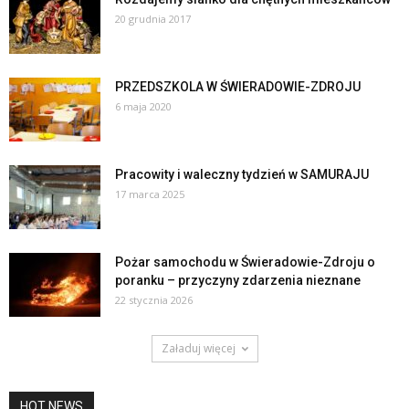
20 grudnia 2017
PRZEDSZKOLA W ŚWIERADOWIE-ZDROJU
6 maja 2020
Pracowity i waleczny tydzień w SAMURAJU
17 marca 2025
Pożar samochodu w Świeradowie-Zdroju o
poranku – przyczyny zdarzenia nieznane
22 stycznia 2026
Załaduj więcej
HOT NEWS