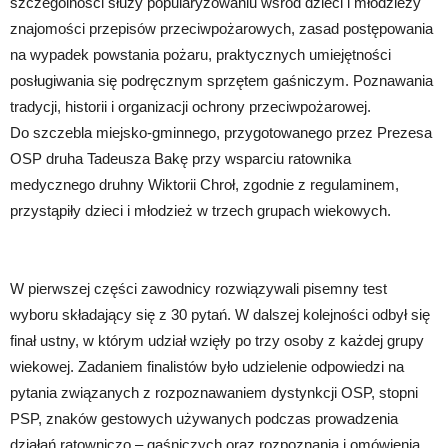
szczególności służy popularyzowaniu wśród dzieci i młodzieży
znajomości przepisów przeciwpożarowych, zasad postępowania
na wypadek powstania pożaru, praktycznych umiejętności
posługiwania się podręcznym sprzętem gaśniczym. Poznawania
tradycji, historii i organizacji ochrony przeciwpożarowej.
Do szczebla miejsko-gminnego, przygotowanego przez Prezesa
OSP druha Tadeusza Bakę przy wsparciu ratownika
medycznego druhny Wiktorii Chroł, zgodnie z regulaminem,
przystąpiły dzieci i młodzież w trzech grupach wiekowych.
W pierwszej części zawodnicy rozwiązywali pisemny test
wyboru składający się z 30 pytań. W dalszej kolejności odbył się
finał ustny, w którym udział wzięły po trzy osoby z każdej grupy
wiekowej. Zadaniem finalistów było udzielenie odpowiedzi na
pytania związanych z rozpoznawaniem dystynkcji OSP, stopni
PSP, znaków gestowych używanych podczas prowadzenia
działań ratowniczo – gaśniczych oraz rozpoznania i omówienia