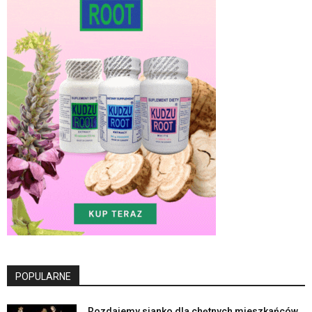
POPULARNE
Rozdajemy sianko dla chętnych mieszkańców