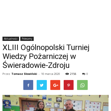
Aktualności
Polecamy
XLIII Ogólnopolski Turniej
Wiedzy Pożarniczej w
Świeradowie-Zdroju
Przez
Tomasz Słowiński
-
10 marca 2020
2156
0