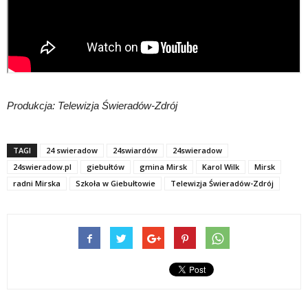
Produkcja: Telewizja Świeradów-Zdrój
TAGI
24 swieradow
24swiardów
24swieradow
24swieradow.pl
giebułtów
gmina Mirsk
Karol Wilk
Mirsk
radni Mirska
Szkoła w Giebułtowie
Telewizja Świeradów-Zdrój