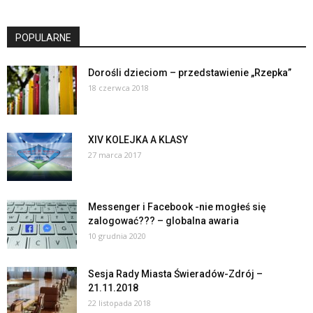
POPULARNE
Dorośli dzieciom – przedstawienie „Rzepka”
18 czerwca 2018
XIV KOLEJKA A KLASY
27 marca 2017
Messenger i Facebook -nie mogłeś się
zalogować??? – globalna awaria
10 grudnia 2020
Sesja Rady Miasta Świeradów-Zdrój –
21.11.2018
22 listopada 2018