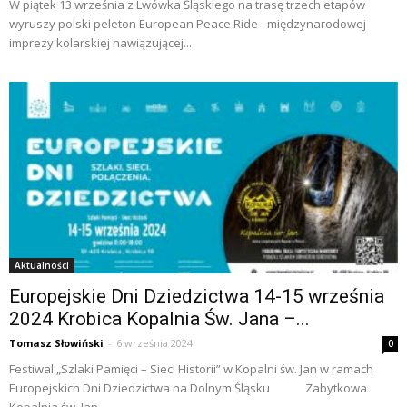
W piątek 13 września z Lwówka Śląskiego na trasę trzech etapów
wyruszy polski peleton European Peace Ride - międzynarodowej
imprezy kolarskiej nawiązującej...
Aktualności
Europejskie Dni Dziedzictwa 14-15 września
2024 Krobica Kopalnia Św. Jana –...
Tomasz Słowiński
-
6 września 2024
0
Festiwal „Szlaki Pamięci – Sieci Historii” w Kopalni św. Jan w ramach
Europejskich Dni Dziedzictwa na Dolnym Śląsku Zabytkowa