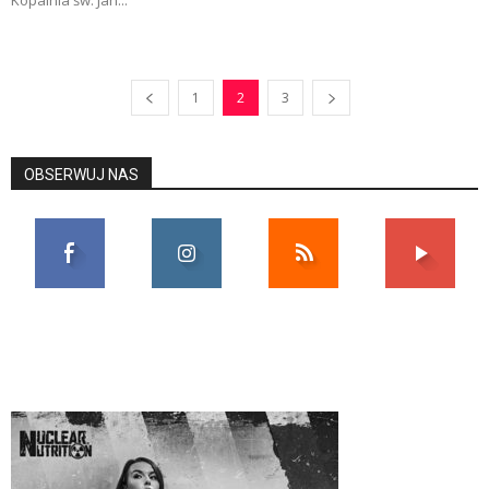
Kopalnia św. Jan...
1
2
3
OBSERWUJ NAS