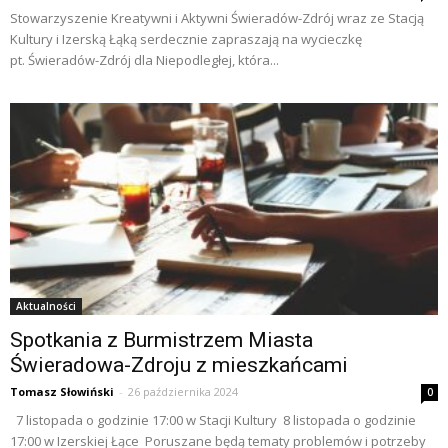
Stowarzyszenie Kreatywni i Aktywni Świeradów-Zdrój wraz ze Stacją
Kultury i Izerską Łąką serdecznie zapraszają na wycieczkę
pt. Świeradów-Zdrój dla Niepodległej, która...
Aktualności
Spotkania z Burmistrzem Miasta
Świeradowa-Zdroju z mieszkańcami
Tomasz Słowiński
-
26 października 2024
0
7 listopada o godzinie 17:00 w Stacji Kultury 8 listopada o godzinie
17:00 w Izerskiej Łące Poruszane będą tematy problemów i potrzeby