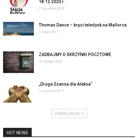
18.12.2020 r.
17 grudnia 2020
Thomas Dance – kręci teledysk na Mallorca
3 maja 2017
ZADBAJMY O SKRZYNKI POCZTOWE
10 lutego 2020
„Druga Szansa dla Aleksa”
5 czerwca 2017
Załaduj więcej
HOT NEWS