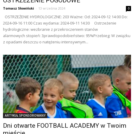
OSTRZEŻENIE POGODOWE
Tomasz Słowiński
-
13 września 2024
0
OSTRZEŻENIE HYDROLOGICZNE: 203 Ważne: Od: 2024-09-12 14:00 Do:
2024-09-16 11:00 Czas wydania: 2024-09-11 14:30 Ostrzeżenie
hydrologiczne: wezbranie z przekroczeniem stanów
alarmowych stopień: 3prawdopodobieństwo: 95%Przebieg: W związku
z opadami deszczu o natężeniu intensywnym...
ARTYKUŁ SPONSOROWANY
Dni otwarte FOOTBALL ACADEMY w Twoim
mieście