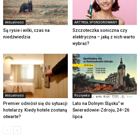
Aktualności
ARTYKUŁ SPONSOROWANY
Są rysie i wilki, czas na
Szczoteczka soniczna czy
niedźwiedzia
elektryczna – jaką z nich warto
wybrać?
Aktualności
Rozrywka
Premier odniósł się do sytuacji
Lato na Dolnym Śląsku” w
hotelarzy. Kiedy hotele zostaną
Świeradowie-Zdroju, 24–26
otwarte?
lipca