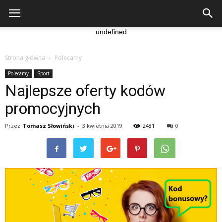
undefined
Strona główna
Polecamy
Polecamy
Sport
Najlepsze oferty kodów
promocyjnych
Przez
Tomasz Słowiński
-
3 kwietnia 2019
2481
0