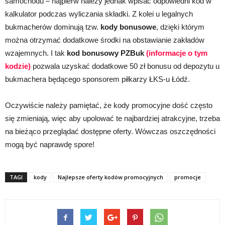
samochodu – najpierw należy jednak wpisać odpowiedni kod w
kalkulator podczas wyliczania składki. Z kolei u legalnych
bukmacherów dominują tzw.
kody bonusowe
, dzięki którym
można otrzymać dodatkowe środki na obstawianie zakładów
wzajemnych. I tak
kod bonusowy PZBuk
(informacje o tym
kodzie)
pozwala uzyskać dodatkowe 50 zł bonusu od depozytu u
bukmachera będącego sponsorem piłkarzy ŁKS-u Łódź.
Oczywiście należy pamiętać, że kody promocyjne dość często
się zmieniają, więc aby upolować te najbardziej atrakcyjne, trzeba
na bieżąco przeglądać dostępne oferty. Wówczas oszczędności
mogą być naprawdę spore!
TAGI
kody
Najlepsze oferty kodów promocyjnych
promocje