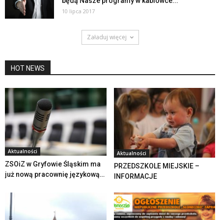
będą Nasze programy w kablówce...
10 lipca 2017
Załaduj więcej
HOT NEWS
Aktualności
Aktualności
ZSOiZ w Gryfowie Śląskim ma
PRZEDSZKOLE MIEJSKIE –
już nową pracownię językową…
INFORMACJE