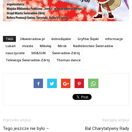
TAGI
24swieradow.pl
dolnośląskie
Gryfów Śląski
informacje
Lubań
miasto
Mikołaj
Mirsk
Nadleśnictwo Świeradów
nauczyciele
SKI&SUN
Świeradów-Zdrój
Telewizja Świeradów-Zdrój
Thomas dance
Poprzedni artykuł
Następny artykuł
Tego jeszcze nie było –
Bal Charytatywny Rady