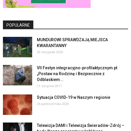
POPULARNE
MUNDUROWI SPRAWDZAJĄ MIEJSCA
KWARANTANNY
30 listopada 2020
VII Festyn integracyjno-profilaktycznym pt
„Postaw na Rodzinę i Bezpiecznie z
Odblaskiem...
11 sierpnia 2017
Sytuacja COVID-19 w Naszym regionie
26 października 2020
Telewizja DAMI i Telewizja Świeradów-Zdrój –