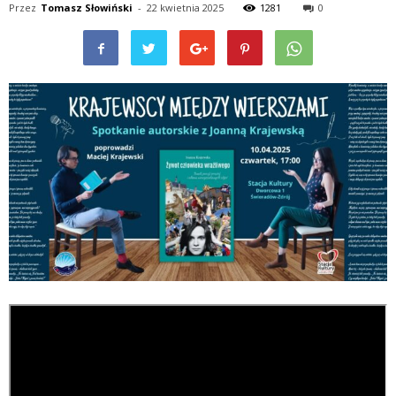
Przez
Tomasz Słowiński
-
22 kwietnia 2025
1281
0