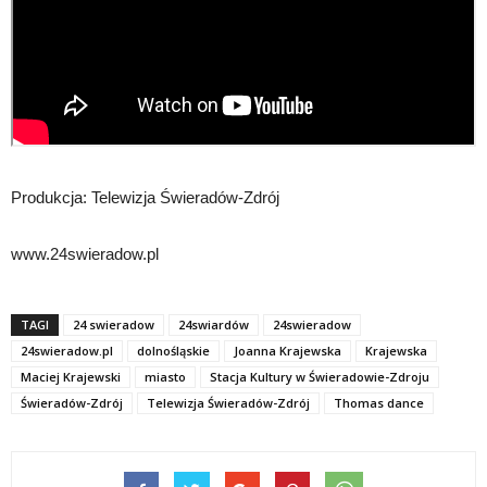
Produkcja: Telewizja Świeradów-Zdrój
www.24swieradow.pl
TAGI
24 swieradow
24swiardów
24swieradow
24swieradow.pl
dolnośląskie
Joanna Krajewska
Krajewska
Maciej Krajewski
miasto
Stacja Kultury w Świeradowie-Zdroju
Świeradów-Zdrój
Telewizja Świeradów-Zdrój
Thomas dance