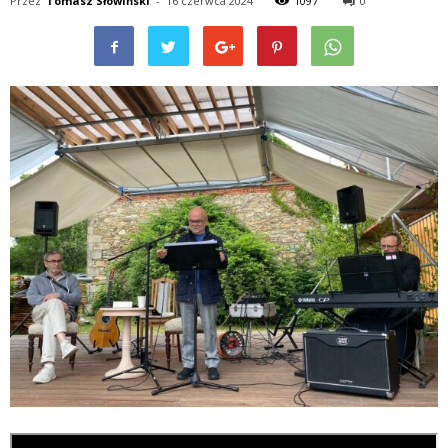
Przez
Tomasz Słowiński
-
16 czerwca 2024
1097
0