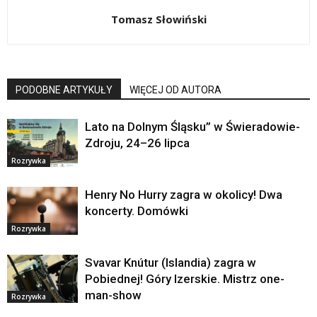
Tomasz Słowiński
PODOBNE ARTYKUŁY
WIĘCEJ OD AUTORA
Lato na Dolnym Śląsku” w Świeradowie-
Zdroju, 24–26 lipca
Rozrywka
Henry No Hurry zagra w okolicy! Dwa
koncerty. Domówki
Rozrywka
Svavar Knútur (Islandia) zagra w
Pobiednej! Góry Izerskie. Mistrz one-
man-show
Rozrywka