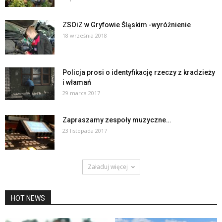
ZSOiZ w Gryfowie Śląskim -wyróżnienie
18 września 2018
Policja prosi o identyfikację rzeczy z kradzieży
i włamań
29 marca 2017
Zapraszamy zespoły muzyczne…
23 listopada 2017
Załaduj więcej
HOT NEWS