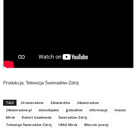
Produkcja: Telewizja Świeradów-Zdrój
TAGI
24 swieradow
24swiardów
24swieradow
24swieradow.pl
dolnośląskie
giebułtów
informacje
miasto
Mirsk
Robert Gawłowski
Świeradów-Zdrój
Telewizja Świeradów-Zdrój
UMiG Mirsk
Wieczór poezji