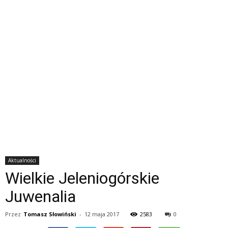
Aktualności
Wielkie Jeleniogórskie
Juwenalia
Przez
Tomasz Słowiński
-
12 maja 2017
2583
0