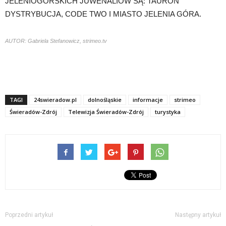
JELENIOGÓRSKICH JUWENALIÓW SĄ: TAURON
DYSTRYBUCJA, CODE TWO I MIASTO JELENIA GÓRA.
AUTOR: Gabriela Stefanowicz, strimeo.tv
TAGI
24swieradow.pl
dolnośląskie
informacje
strimeo
Świeradów-Zdrój
Telewizja Świeradów-Zdrój
turystyka
Poprzedni artykuł
Następny artykuł