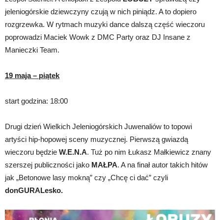
jeleniogórskie dziewczyny czują w nich piniądz. A to dopiero
rozgrzewka. W rytmach muzyki dance dalszą część wieczoru
poprowadzi Maciek Wowk z DMC Party oraz DJ Insane z
Manieczki Team.
19 maja – piątek
start godzina: 18:00
Drugi dzień Wielkich Jeleniogórskich Juwenaliów to topowi
artyści hip-hopowej sceny muzycznej. Pierwszą gwiazdą
wieczoru będzie
W.E.N.A
. Tuż po nim Łukasz Małkiewicz znany
szerszej publiczności jako
MAŁPA
. A na finał autor takich hitów
jak „Betonowe lasy mokną” czy „Chcę ci dać” czyli
donGURALesko.