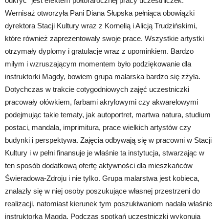
odkryć” jest efektem półtorarocznej pracy uczestniczek.
Wernisaż otworzyła Pani Diana Słupska pełniąca obowiązki
dyrektora Stacji Kultury wraz z Kornelią i Alicją Trudzińskimi,
które również zaprezentowały swoje prace. Wszystkie artystki
otrzymały dyplomy i gratulacje wraz z upominkiem. Bardzo
miłym i wzruszającym momentem było podziękowanie dla
instruktorki Magdy, bowiem grupa malarska bardzo się zżyła.
Dotychczas w trakcie cotygodniowych zajęć uczestniczki
pracowały ołówkiem, farbami akrylowymi czy akwarelowymi
podejmując takie tematy, jak autoportret, martwa natura, studium
postaci, mandala, imprimitura, prace wielkich artystów czy
budynki i perspektywa. Zajęcia odbywają się w pracowni w Stacji
Kultury i w pełni finansuje je właśnie ta instytucja, stwarzając w
ten sposób dodatkową ofertę aktywności dla mieszkańców
Świeradowa-Zdroju i nie tylko. Grupa malarstwa jest kobieca,
znalazły się w niej osoby poszukujące własnej przestrzeni do
realizacji, natomiast kierunek tym poszukiwaniom nadała właśnie
instruktorka Magda. Podczas spotkań uczestniczki wykonują