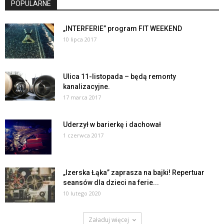
POPULARNE
„INTERFERIE” program FIT WEEKEND
10 lipca 2017
Ulica 11-listopada – będą remonty
kanalizacyjne.
17 marca 2017
Uderzył w barierkę i dachował
1 czerwca 2017
„Izerska Łąka” zaprasza na bajki! Repertuar
seansów dla dzieci na ferie...
10 lutego 2020
Załaduj więcej