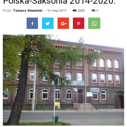
Polska-Saksonia 2014-2020.
Przez
Tomasz Słowiński
-
10 maja 2017
2251
0