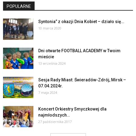
POPULARNE
Syntonia” z okazji Dnia Kobiet – działo się…
10 marca 2020
Dni otwarte FOOTBALL ACADEMY w Twoim
mieście
13 września 2024
Sesja Rady Miast: Świeradów-Zdrój, Mirsk –
07.04.2024r.
7 maja 2024
Koncert Orkiestry Smyczkowej dla
najmłodszych…
27 października 2017