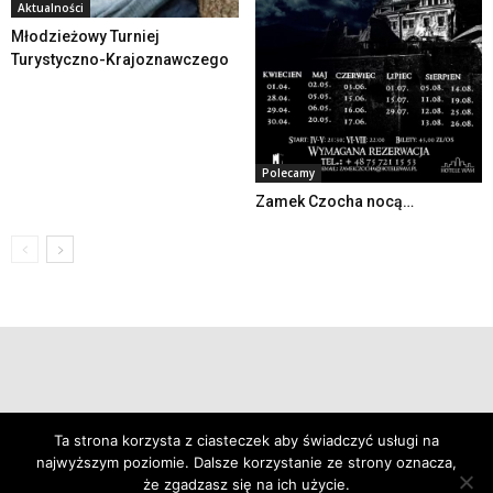
Aktualności
Młodzieżowy Turniej
Turystyczno-Krajoznawczego
Polecamy
Zamek Czocha nocą…
© 2019 24swieradow.pl
Ta strona korzysta z ciasteczek aby świadczyć usługi na
najwyższym poziomie. Dalsze korzystanie ze strony oznacza,
że zgadzasz się na ich użycie.