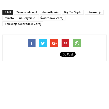
TAGI
24swieradow.pl
dolnośląskie
Gryfów Śląski
informacje
miasto
nauczyciele
Świeradów-Zdrój
Telewizja Świeradów-Zdrój