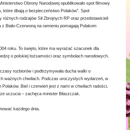
 Ministerstwo Obrony Narodowej opublikowało spot filmowy
m, które dbają o bezpieczeństwo Polaków”. Spot
y różnych rodzajów Sił Zbrojnych RP oraz przedstawicieli
nia z Biało-Czerwoną na ramieniu pomagają Polakom
004 roku. To święto, które ma wyrażać szacunek dla
wiedzę o polskiej tożsamości oraz symbolach narodowych.
czasy rozbiorów i podtrzymywała ducha walki o
ich ważnych chwilach. Podczas uroczystych wydarzeń, w
 Polaków. Biel i czerwień jest z nami w chwilach radości,
e uczucia – zachęca minister Błaszczak.
nować każdego dnia.