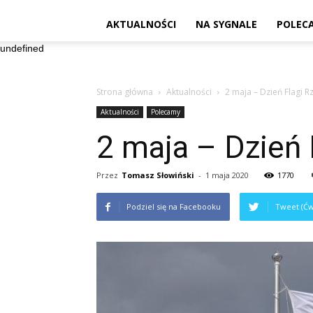
AKTUALNOŚCI
NA SYGNALE
POLEC
undefined
Strona główna
Aktualności
2 maja – Dzień Flagi R
Aktualności
Polecamy
2 maja – Dzień 
Przez
Tomasz Słowiński
-
1 maja 2020
1770
Podziel się na Facebooku
Tweet (Ćw