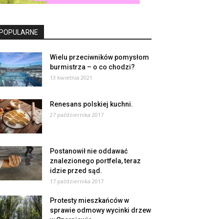
POPULARNE
Wielu przeciwników pomysłom
burmistrza – o co chodzi?
13 kwietnia 2021
Renesans polskiej kuchni.
27 października 2017
Postanowił nie oddawać
znalezionego portfela, teraz
idzie przed sąd.
17 października 2017
Protesty mieszkańców w
sprawie odmowy wycinki drzew