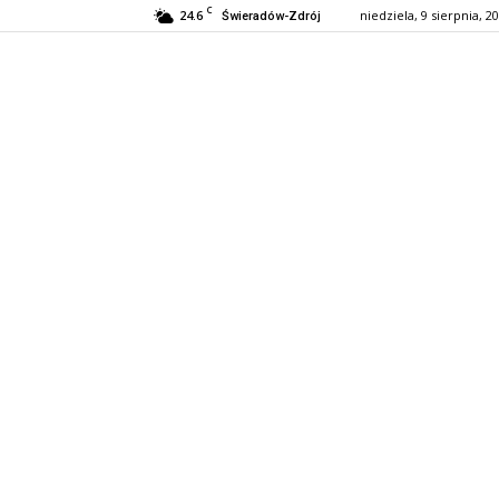
C
24.6
niedziela, 9 sierpnia, 2
Świeradów-Zdrój