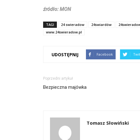
źródło: MON
TAGI
24 swieradow
24swiardów
24swieradow
www.24swieradow.pl
UDOSTĘPNIJ
Facebook
Twi
Poprzedni artykuł
Bezpieczna majówka
Tomasz Słowiński