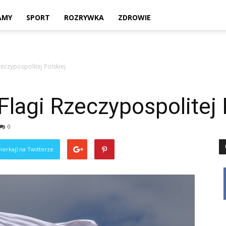
Twoje
AMY
SPORT
ROZRYWKA
ZDROWIE
zeczypospolitej Polskiej
lokalne
Flagi Rzeczypospolitej 
0
źródło
ierkaj) na Twitterze
informacji