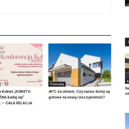
A
Polecamy
Il
a Kobiet „KOBIETO
40°C za oknem. Czy nasze domy są
o
NA badaj się”
gotowe na nową rzeczywistość?
 r. – CAŁA RELACJA