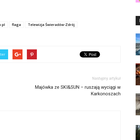
.pl
flaga
Telewizja Świeradów-Zdrój
tter
Następny artykuł
Majówka ze SKI&SUN – ruszają wyciągi w
Karkonoszach