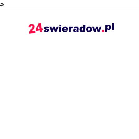
026
24swieradow.pl
–