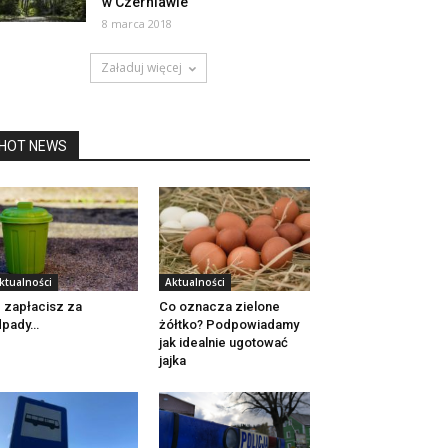
w Czerniawie
8 marca 2018
Załaduj więcej
HOT NEWS
ktualności
Aktualności
e zapłacisz za
Co oznacza zielone
dpady…
żółtko? Podpowiadamy
jak idealnie ugotować
jajka