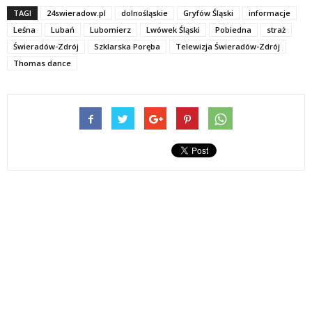
TAGI
24swieradow.pl
dolnośląskie
Gryfów Śląski
informacje
Leśna
Lubań
Lubomierz
Lwówek Śląski
Pobiedna
straż
Świeradów-Zdrój
Szklarska Poręba
Telewizja Świeradów-Zdrój
Thomas dance