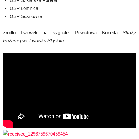
OSP Szklarska Poręba
OSP Łomnica
OSP Sosnówka
źródło Lwówek na sygnale,
Powiatowa Koneda
Straży
Pożarnej
we
Lwówku Śląskim