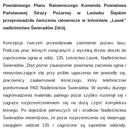
Powiatowego Planu Ratowniczego Komenda Powiatowa
Państwowej Straży Pożarnej w Lwówku Śląskim
przeprowadziła ćwiczenia ratownicze w leśnictwie „Lasek”
nadleśnictwo Świeradów Zdrój.
Koncepcja ćwiczeń przewidywała zaistnienie pożaru lasu.
Podczas prac leśnych związanych z wycinką drzew doszło do
zaprószenia ognia w oddz. 135, Leśnictwo Lasek, Nadleśnictwo
Świeradów. Zbyt późne zauważenie powstania zarzewia ognia i
niewystarczające siły przy próbie ugaszenia nie powiodły się,
pracownicy zaalarmowali leśniczego, który telefonicznie
poinformował PAD Nadleśnictwa Świeradów. W wyniku dużego
nagromadzenia materiału palnego pożar szybko rozwinął się i
zagraża rozprzestrzenieniem się na dużą część kompleksu
leśnego. Po dojeździe pierwszych sił i środków Nadleśnictwa
Świeradów stwierdzono, że pożar rozprzestrzenia się obejmując
zasięgiem oddział 135 i zagrożone są sąsiednie oddziały,